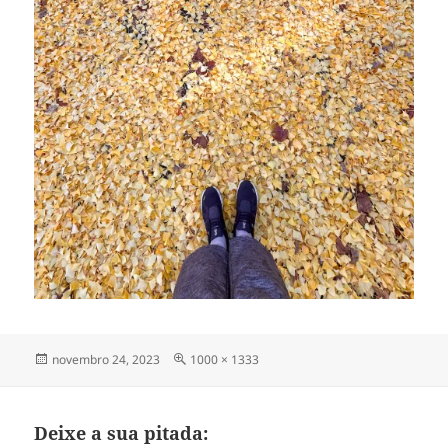
Publicado
Tamanho
novembro 24, 2023
1000 × 1333
em
completo
Deixe a sua pitada: