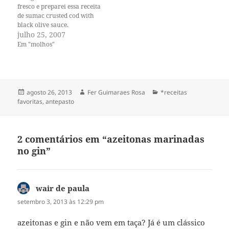
fresco e preparei essa receita
de sumac crusted cod with
black olive sauce.
Infelizmente o prato não fez o
julho 25, 2007
sucesso que eu esperava que
Em "molhos"
fizesse. Na minha opinião o
molho de azeitonas, mais o
sumac, ficou exagerado. O
bacalhau fresco é um…
Publicado
Autor
Categorias
agosto 26, 2013
Fer Guimaraes Rosa
*receitas
em
favoritas
,
antepasto
2 comentários em “azeitonas marinadas
no gin”
wair de paula
disse:
setembro 3, 2013 às 12:29 pm
azeitonas e gin e não vem em taça? Já é um clássico