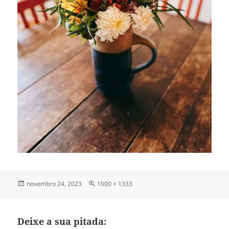
Publicado
Tamanho
novembro 24, 2023
1000 × 1333
em
completo
Deixe a sua pitada: