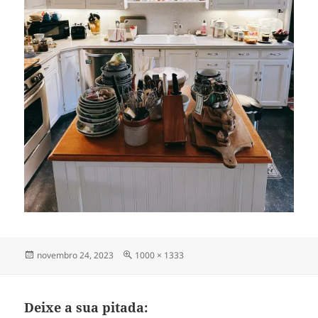
Publicado
Tamanho
novembro 24, 2023
1000 × 1333
em
completo
Deixe a sua pitada: