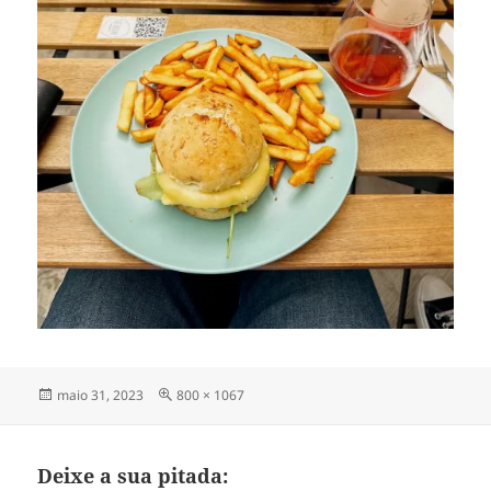
Publicado
Tamanho
maio 31, 2023
800 × 1067
em
completo
Deixe a sua pitada: