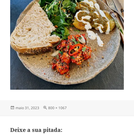
Publicado
Tamanho
maio 31, 2023
800 × 1067
em
completo
Deixe a sua pitada: