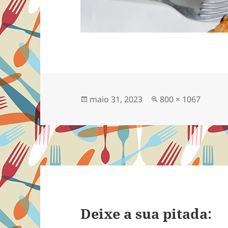
Publicado
Tamanho
maio 31, 2023
800 × 1067
em
completo
Deixe a sua pitada: