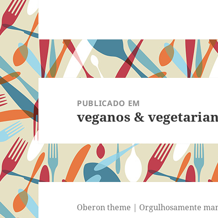
Navegação
de
PUBLICADO EM
veganos & vegetaria
Post
Oberon theme
|
Orgulhosamente man