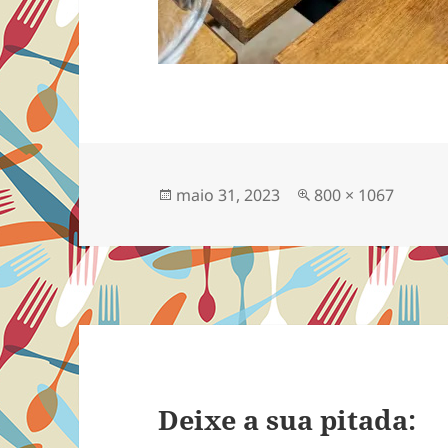
Publicado
Tamanho
maio 31, 2023
800 × 1067
em
completo
Deixe a sua pitada: