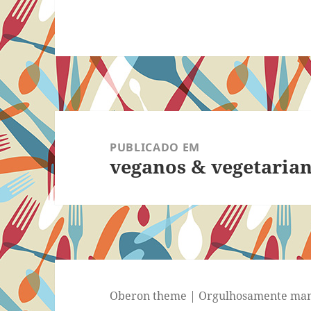
Navegação
de
PUBLICADO EM
veganos & vegetaria
Post
Oberon theme
|
Orgulhosamente man