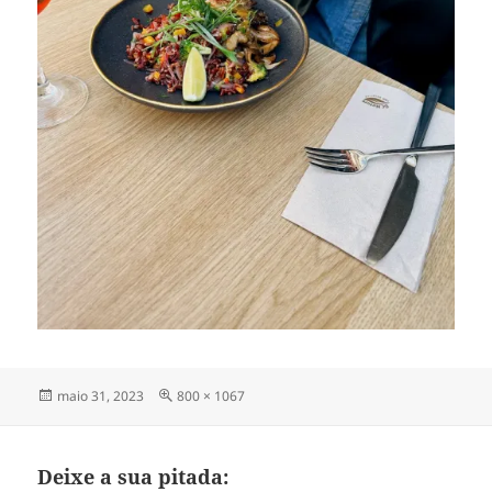
Publicado
Tamanho
maio 31, 2023
800 × 1067
em
completo
Deixe a sua pitada: