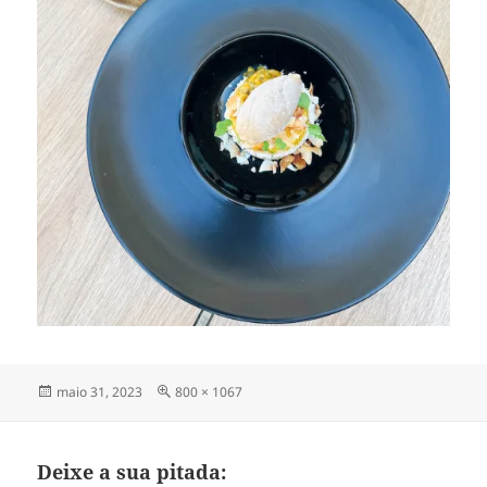
Publicado
Tamanho
maio 31, 2023
800 × 1067
em
completo
Deixe a sua pitada: