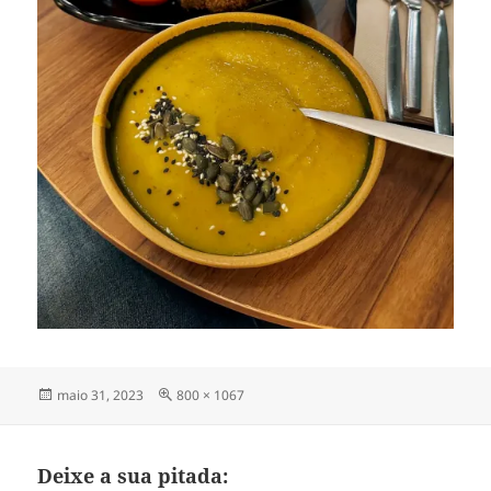
Publicado
Tamanho
maio 31, 2023
800 × 1067
em
completo
Deixe a sua pitada: