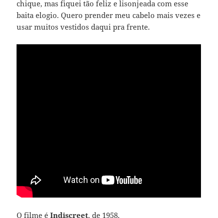
chique, mas fiquei tão feliz e lisonjeada com esse
baita elogio. Quero prender meu cabelo mais vezes e
usar muitos vestidos daqui pra frente.
O filme é
Indiscreet
, de 1958.