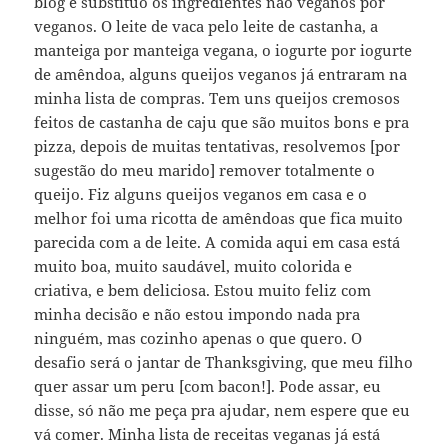
blog e substituo os ingredientes não veganos por
veganos. O leite de vaca pelo leite de castanha, a
manteiga por manteiga vegana, o iogurte por iogurte
de amêndoa, alguns queijos veganos já entraram na
minha lista de compras. Tem uns queijos cremosos
feitos de castanha de caju que são muitos bons e pra
pizza, depois de muitas tentativas, resolvemos [por
sugestão do meu marido] remover totalmente o
queijo. Fiz alguns queijos veganos em casa e o
melhor foi uma ricotta de amêndoas que fica muito
parecida com a de leite. A comida aqui em casa está
muito boa, muito saudável, muito colorida e
criativa, e bem deliciosa. Estou muito feliz com
minha decisão e não estou impondo nada pra
ninguém, mas cozinho apenas o que quero. O
desafio será o jantar de Thanksgiving, que meu filho
quer assar um peru [com bacon!]. Pode assar, eu
disse, só não me peça pra ajudar, nem espere que eu
vá comer. Minha lista de receitas veganas já está