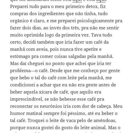
Preparei tudo para o meu primeiro detox, fiz
compras dos ingredientes que não tinha, tudo
orgânico é claro, e me preparei psicologicamente pra
fazer dois dias, ao invés dos três, pra não me sentir
muito oprimida logo da primeira vez. Tava tudo
certo, decidi também que iria fazer um café da
manhã com aveia, pois nunca tive apetite e
estômago pra comer coisas salgadas pela manhã.
Mas daí cheguei no ponto que achei que iria ter
problema—o café. Desde que me conheço por gente
que bebo o tal do café com leite pela manhã, me
condicionei a achar que eu não era gente antes de
beber aquela xícara de café, que aquilo era
imprescindível, se não bebesse esse café pra
reconectar os neurônios iria com dor de cabeça. Meu
humor matinal sempre foi péssimo, até eu beber o
tal café. Troquei o leite de vaca pelo de amêndoas,
porque nunca gostei do gosto do leite animal. Mas o