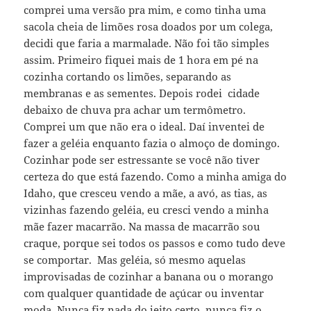
comprei uma versão pra mim, e como tinha uma
sacola cheia de limões rosa doados por um colega,
decidi que faria a marmalade. Não foi tão simples
assim. Primeiro fiquei mais de 1 hora em pé na
cozinha cortando os limões, separando as
membranas e as sementes. Depois rodei cidade
debaixo de chuva pra achar um termômetro.
Comprei um que não era o ideal. Daí inventei de
fazer a geléia enquanto fazia o almoço de domingo.
Cozinhar pode ser estressante se você não tiver
certeza do que está fazendo. Como a minha amiga do
Idaho, que cresceu vendo a mãe, a avó, as tias, as
vizinhas fazendo geléia, eu cresci vendo a minha
mãe fazer macarrão. Na massa de macarrão sou
craque, porque sei todos os passos e como tudo deve
se comportar. Mas geléia, só mesmo aquelas
improvisadas de cozinhar a banana ou o morango
com qualquer quantidade de açúcar ou inventar
moda. Nunca fiz nada do jeito certo, nunca fiz o