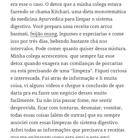
era esse o caso. O detox que a minha colega estava
fazendo se chama Kitchari, uma dieta monotemática
da medicina Ayurvedica para limpar o sistema
digestivo. Você prepara uma receita com arroz
basmati,
feijão mung
, legumes e especiarias e come
isso por três dias, bebendo bastante chá nos
intervalos. Pode comer quanto quiser dessa mistura.
Minha colega acrescentou que sempre faz esse
detox quando exagera nas comilanças de porcarias
ou está precisando de uma “limpeza”. Fiquei curiosa
e interessada. Fui atrás de informação e li muita
coisa, vi alguns vídeos e chegue à conclusão de que
daria pra eu fazer um negócio desses muito
facilmente. Eu não iria passar fome, me sentir
desprovida, ficar com tonturas, desmaiar, vomitar,
todas essas coisas [além de outras] que eu sempre
associei com essas limpezas do sistema digestivo.
Achei todas as informações que precisava e receitas
que me animaram como esta
aqui
e esta
aqui
.