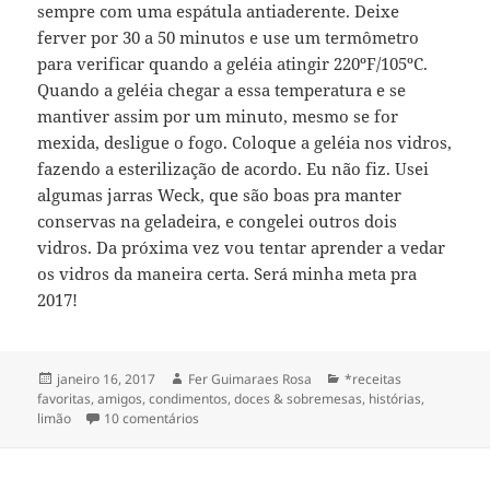
sempre com uma espátula antiaderente. Deixe
ferver por 30 a 50 minutos e use um termômetro
para verificar quando a geléia atingir 220ºF/105ºC.
Quando a geléia chegar a essa temperatura e se
mantiver assim por um minuto, mesmo se for
mexida, desligue o fogo. Coloque a geléia nos vidros,
fazendo a esterilização de acordo. Eu não fiz. Usei
algumas jarras Weck, que são boas pra manter
conservas na geladeira, e congelei outros dois
vidros. Da próxima vez vou tentar aprender a vedar
os vidros da maneira certa. Será minha meta pra
2017!
Publicado
Autor
Categorias
janeiro 16, 2017
Fer Guimaraes Rosa
*receitas
em
favoritas
,
amigos
,
condimentos
,
doces & sobremesas
,
histórias
,
em geléia de limão rosa
limão
10 comentários