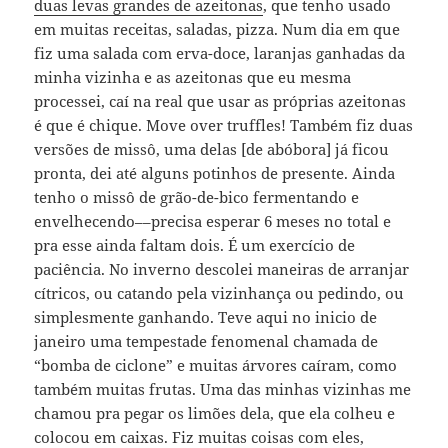
duas levas grandes de azeitonas
, que tenho usado
em muitas receitas, saladas, pizza. Num dia em que
fiz uma salada com erva-doce, laranjas ganhadas da
minha vizinha e as azeitonas que eu mesma
processei, caí na real que usar as próprias azeitonas
é que é chique. Move over truffles! Também fiz duas
versões de missô, uma delas [de abóbora] já ficou
pronta, dei até alguns potinhos de presente. Ainda
tenho o missô de grão-de-bico fermentando e
envelhecendo––precisa esperar 6 meses no total e
pra esse ainda faltam dois. É um exercício de
paciência. No inverno descolei maneiras de arranjar
cítricos, ou catando pela vizinhança ou pedindo, ou
simplesmente ganhando. Teve aqui no inicio de
janeiro uma tempestade fenomenal chamada de
“bomba de ciclone” e muitas árvores caíram, como
também muitas frutas. Uma das minhas vizinhas me
chamou pra pegar os limões dela, que ela colheu e
colocou em caixas. Fiz muitas coisas com eles,