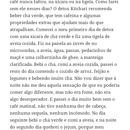
café nunca faltou, na xícara ou na tigela. Como farei
sem ele nesses dias? O detox Kitchari recomenda
beber chá verde, que tem cafeína e algumas
propriedades extras que ajudam mais do que
atrapalham. Comecei o meu primeiro dia de detox
com uma xícara de chá verde e fiz uma tigela de
aveia cozida. Fiz na panela ao invés de no
microondas, a aveia, água, passas, pedacinhos de
maçã e uma colherzinha de ghee, a manteiga
clarificada. Bebi o chá, comi a aveia cozida, passei o
resto do dia comendo o cozido de arroz, feijão e
legumes e bebendo muito chá. Não vou dizer que à
noite não me deu aquela sensação de que eu poderia
comer algo diferente, mas não era fome, não era
algo desesperador. E passei o dia muito bem sem o
café matinal, não tive nenhuma dor de cabeça,
nenhuma sequela, nenhum incômodo. No dia
seguinte bebi o chá verde e comi a aveia, e na noite
do segundo dia quebrei o jejum, porque meu