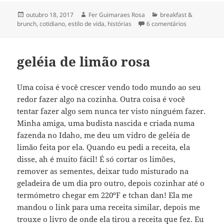
Publicado
Autor
Categorias
outubro 18, 2017
Fer Guimaraes Rosa
breakfast &
em
em nunca é t
brunch
,
cotidiano
,
estilo de vida
,
histórias
6 comentários
geléia de limão rosa
Uma coisa é você crescer vendo todo mundo ao seu
redor fazer algo na cozinha. Outra coisa é você
tentar fazer algo sem nunca ter visto ninguém fazer.
Minha amiga, uma budista nascida e criada numa
fazenda no Idaho, me deu um vidro de geléia de
limão feita por ela. Quando eu pedi a receita, ela
disse, ah é muito fácil! É só cortar os limões,
remover as sementes, deixar tudo misturado na
geladeira de um dia pro outro, depois cozinhar até o
termómetro chegar em 220ºF e tchan dan! Ela me
mandou o link para uma receita similar, depois me
trouxe o livro de onde ela tirou a receita que fez. Eu