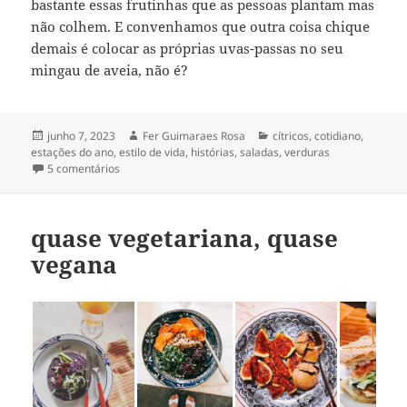
bastante essas frutinhas que as pessoas plantam mas
não colhem. E convenhamos que outra coisa chique
demais é colocar as próprias uvas-passas no seu
mingau de aveia, não é?
Publicado
Autor
Categorias
junho 7, 2023
Fer Guimaraes Rosa
cítricos
,
cotidiano
,
em
estações do ano
,
estilo de vida
,
histórias
,
saladas
,
verduras
em a comida de sempre
5 comentários
quase vegetariana, quase
vegana