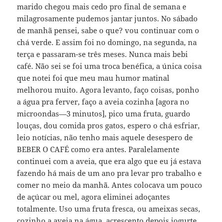
marido chegou mais cedo pro final de semana e
milagrosamente pudemos jantar juntos. No sábado
de manhã pensei, sabe o que? vou continuar com o
chá verde. E assim foi no domingo, na segunda, na
terça e passaram-se três meses. Nunca mais bebi
café. Não sei se foi uma troca benéfica, a única coisa
que notei foi que meu mau humor matinal
melhorou muito. Agora levanto, faço coisas, ponho
a água pra ferver, faço a aveia cozinha [agora no
microondas—3 minutos], pico uma fruta, guardo
louças, dou comida pros gatos, espero o chá esfriar,
leio notícias, não tenho mais aquele desespero de
BEBER O CAFÉ como era antes. Paralelamente
continuei com a aveia, que era algo que eu já estava
fazendo há mais de um ano pra levar pro trabalho e
comer no meio da manhã. Antes colocava um pouco
de açúcar ou mel, agora eliminei adoçantes
totalmente. Uso uma fruta fresca, ou ameixas secas,
cozinho a aveia na água, acrescento depois iogurte