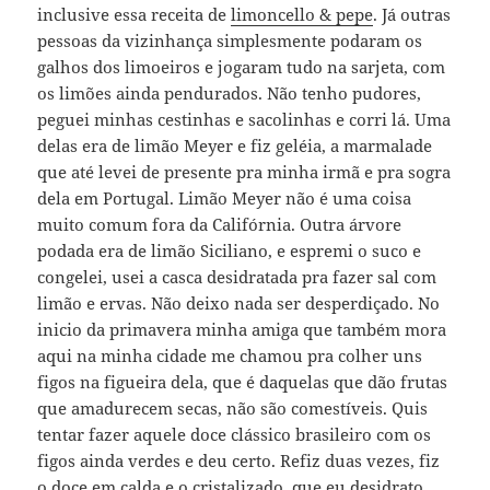
inclusive essa receita de
limoncello & pepe
. Já outras
pessoas da vizinhança simplesmente podaram os
galhos dos limoeiros e jogaram tudo na sarjeta, com
os limões ainda pendurados. Não tenho pudores,
peguei minhas cestinhas e sacolinhas e corri lá. Uma
delas era de limão Meyer e fiz geléia, a marmalade
que até levei de presente pra minha irmã e pra sogra
dela em Portugal. Limão Meyer não é uma coisa
muito comum fora da Califórnia. Outra árvore
podada era de limão Siciliano, e espremi o suco e
congelei, usei a casca desidratada pra fazer sal com
limão e ervas. Não deixo nada ser desperdiçado. No
inicio da primavera minha amiga que também mora
aqui na minha cidade me chamou pra colher uns
figos na figueira dela, que é daquelas que dão frutas
que amadurecem secas, não são comestíveis. Quis
tentar fazer aquele doce clássico brasileiro com os
figos ainda verdes e deu certo. Refiz duas vezes, fiz
o doce em calda e o cristalizado, que eu desidrato