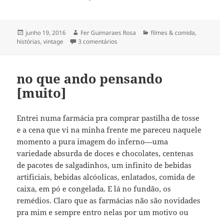
Publicado
Autor
Categorias
junho 19, 2016
Fer Guimaraes Rosa
filmes & comida
,
em
em indiscreet
histórias
,
vintage
3 comentários
no que ando pensando
[muito]
Entrei numa farmácia pra comprar pastilha de tosse
e a cena que vi na minha frente me pareceu naquele
momento a pura imagem do inferno—uma
variedade absurda de doces e chocolates, centenas
de pacotes de salgadinhos, um infinito de bebidas
artificiais, bebidas alcóolicas, enlatados, comida de
caixa, em pó e congelada. E lá no fundão, os
remédios. Claro que as farmácias não são novidades
pra mim e sempre entro nelas por um motivo ou