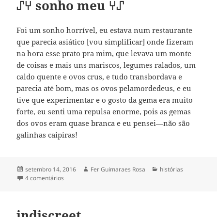
⑀⑂ sonho meu ⑂⑀
Foi um sonho horrível, eu estava num restaurante
que parecia asiático [vou simplificar] onde fizeram
na hora esse prato pra mim, que levava um monte
de coisas e mais uns mariscos, legumes ralados, um
caldo quente e ovos crus, e tudo transbordava e
parecia até bom, mas os ovos pelamordedeus, e eu
tive que experimentar e o gosto da gema era muito
forte, eu senti uma repulsa enorme, pois as gemas
dos ovos eram quase branca e eu pensei—não são
galinhas caipiras!
Publicado
Autor
Categorias
setembro 14, 2016
Fer Guimaraes Rosa
histórias
em
em ⑀⑂ sonho meu ⑂⑀
4 comentários
indiscreet