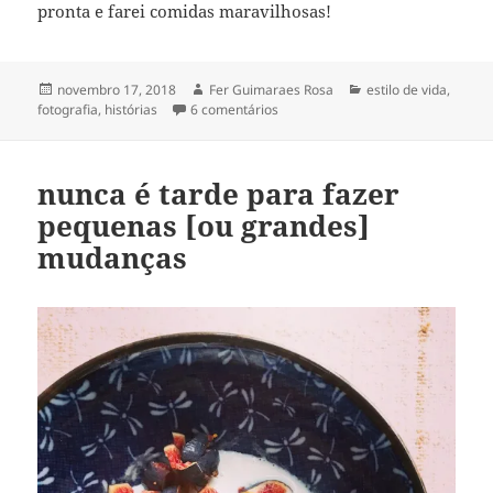
pronta e farei comidas maravilhosas!
Publicado
Autor
Categorias
novembro 17, 2018
Fer Guimaraes Rosa
estilo de vida
,
em
em quase vegetariana, quase veg
fotografia
,
histórias
6 comentários
nunca é tarde para fazer
pequenas [ou grandes]
mudanças