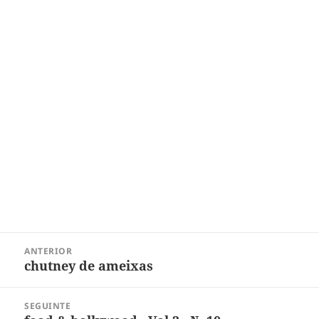
Navegação
ANTERIOR
de
chutney de ameixas
Post
Post
anterior:
SEGUINTE