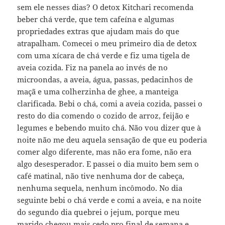
sem ele nesses dias? O detox Kitchari recomenda
beber chá verde, que tem cafeína e algumas
propriedades extras que ajudam mais do que
atrapalham. Comecei o meu primeiro dia de detox
com uma xícara de chá verde e fiz uma tigela de
aveia cozida. Fiz na panela ao invés de no
microondas, a aveia, água, passas, pedacinhos de
maçã e uma colherzinha de ghee, a manteiga
clarificada. Bebi o chá, comi a aveia cozida, passei o
resto do dia comendo o cozido de arroz, feijão e
legumes e bebendo muito chá. Não vou dizer que à
noite não me deu aquela sensação de que eu poderia
comer algo diferente, mas não era fome, não era
algo desesperador. E passei o dia muito bem sem o
café matinal, não tive nenhuma dor de cabeça,
nenhuma sequela, nenhum incômodo. No dia
seguinte bebi o chá verde e comi a aveia, e na noite
do segundo dia quebrei o jejum, porque meu
marido chegou mais cedo pro final de semana e