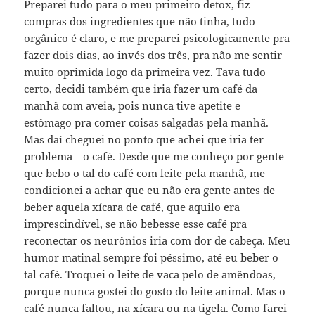
Preparei tudo para o meu primeiro detox, fiz
compras dos ingredientes que não tinha, tudo
orgânico é claro, e me preparei psicologicamente pra
fazer dois dias, ao invés dos três, pra não me sentir
muito oprimida logo da primeira vez. Tava tudo
certo, decidi também que iria fazer um café da
manhã com aveia, pois nunca tive apetite e
estômago pra comer coisas salgadas pela manhã.
Mas daí cheguei no ponto que achei que iria ter
problema—o café. Desde que me conheço por gente
que bebo o tal do café com leite pela manhã, me
condicionei a achar que eu não era gente antes de
beber aquela xícara de café, que aquilo era
imprescindível, se não bebesse esse café pra
reconectar os neurônios iria com dor de cabeça. Meu
humor matinal sempre foi péssimo, até eu beber o
tal café. Troquei o leite de vaca pelo de amêndoas,
porque nunca gostei do gosto do leite animal. Mas o
café nunca faltou, na xícara ou na tigela. Como farei