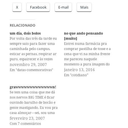
X
Facebook
E-mail
Mais
RELACIONADO
um dia, dois bolos
no que ando pensando
Por volta das três da tarde eu
[muito]
sempre saio para fazer uma
Entrei numa farmácia pra
caminhada pelo campus,
comprar pastilha de tosse e a
esticar as pernas, respirar ar
cena que vi na minha frente
puro, espairecer e às vezes
me pareceu naquele
comer um bolinho na coffee
novembro 29, 2007
momento a pura imagem do
house. Desta vez foi um de
inferno—uma variedade
janeiro 13, 2016
Em "datas comemorativas"
abóbora com especiarias, que
absurda de doces e
Em "cotidiano"
estava muito bom. Quando
chocolates, centenas de
regressei pra minha sala, fui
pacotes de salgadinhos, um
grawwwwwwwwwwwwwn!
pega…
infinito de bebidas artificiais,
Se tem uma coisa que me dá
bebidas alcóolicas, enlatados,
nos nervos BIG TIME é ficar
comida de caixa, em pó e…
ouvindo barulho de bocão e
gente mastigando. Eu vou pra
casa almoçar—sei, sou uma
sortuda por morar a dez
fevereiro 23, 2007
minutos de bike do local onde
Com 7 comentários