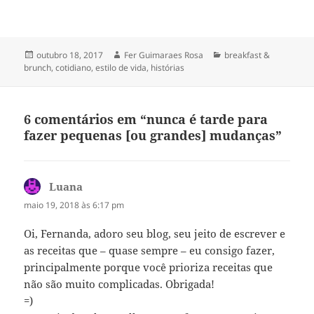
trabalho. Meus colegas não
têm a mesma sorte. Nosso
prédio é na…
Publicado
Autor
Categorias
outubro 18, 2017
Fer Guimaraes Rosa
breakfast &
em
brunch
,
cotidiano
,
estilo de vida
,
histórias
6 comentários em “nunca é tarde para
fazer pequenas [ou grandes] mudanças”
Luana
disse:
maio 19, 2018 às 6:17 pm
Oi, Fernanda, adoro seu blog, seu jeito de escrever e
as receitas que – quase sempre – eu consigo fazer,
principalmente porque você prioriza receitas que
não são muito complicadas. Obrigada!
=)