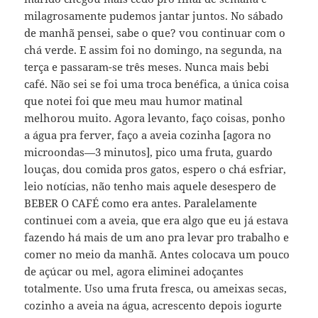
milagrosamente pudemos jantar juntos. No sábado
de manhã pensei, sabe o que? vou continuar com o
chá verde. E assim foi no domingo, na segunda, na
terça e passaram-se três meses. Nunca mais bebi
café. Não sei se foi uma troca benéfica, a única coisa
que notei foi que meu mau humor matinal
melhorou muito. Agora levanto, faço coisas, ponho
a água pra ferver, faço a aveia cozinha [agora no
microondas—3 minutos], pico uma fruta, guardo
louças, dou comida pros gatos, espero o chá esfriar,
leio notícias, não tenho mais aquele desespero de
BEBER O CAFÉ como era antes. Paralelamente
continuei com a aveia, que era algo que eu já estava
fazendo há mais de um ano pra levar pro trabalho e
comer no meio da manhã. Antes colocava um pouco
de açúcar ou mel, agora eliminei adoçantes
totalmente. Uso uma fruta fresca, ou ameixas secas,
cozinho a aveia na água, acrescento depois iogurte