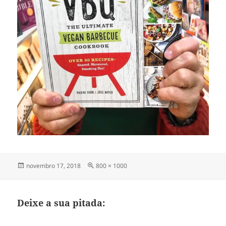
Publicado
Tamanho
novembro 17, 2018
800 × 1000
em
completo
Deixe a sua pitada: