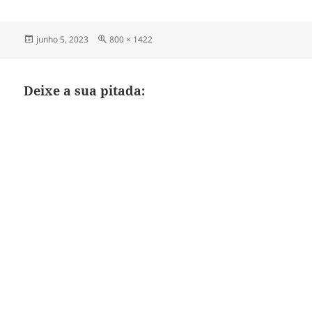
Publicado
Tamanho
junho 5, 2023
800 × 1422
em
completo
Deixe a sua pitada: