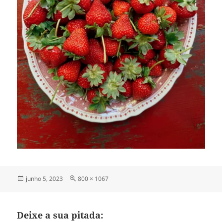
Publicado
Tamanho
junho 5, 2023
800 × 1067
em
completo
Deixe a sua pitada: