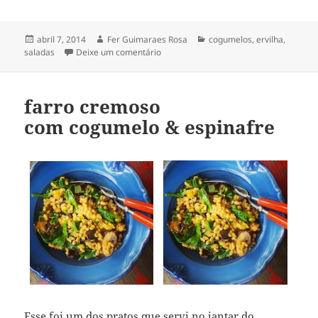
Publicado
Autor
Categorias
abril 7, 2014
Fer Guimaraes Rosa
cogumelos
,
ervilha
,
em
em salada de ramas de ervilha
saladas
Deixe um comentário
com cogumelos
farro cremoso
com cogumelo & espinafre
Esse foi um dos pratos que servi no jantar do