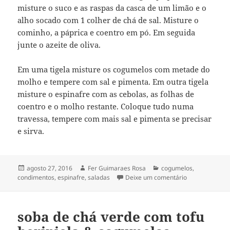
misture o suco e as raspas da casca de um limão e o
alho socado com 1 colher de chá de sal. Misture o
cominho, a páprica e coentro em pó. Em seguida
junte o azeite de oliva.
Em uma tigela misture os cogumelos com metade do
molho e tempere com sal e pimenta. Em outra tigela
misture o espinafre com as cebolas, as folhas de
coentro e o molho restante. Coloque tudo numa
travessa, tempere com mais sal e pimenta se precisar
e sirva.
Publicado
Autor
Categorias
agosto 27, 2016
Fer Guimaraes Rosa
cogumelos
,
em
em salada de 
condimentos
,
espinafre
,
saladas
Deixe um comentário
soba de chá verde com tofu