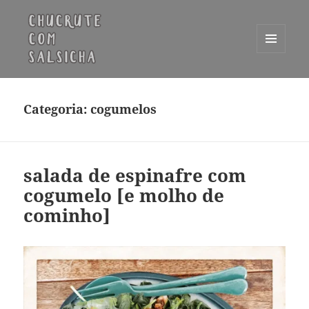
MENU
E
Chucrute com Salsicha
WIDGETS
Categoria:
cogumelos
salada de espinafre com
cogumelo [e molho de
cominho]