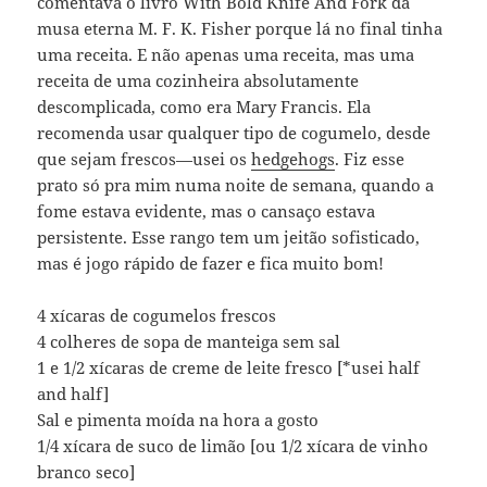
comentava o livro With Bold Knife And Fork da
musa eterna M. F. K. Fisher porque lá no final tinha
uma receita. E não apenas uma receita, mas uma
receita de uma cozinheira absolutamente
descomplicada, como era Mary Francis. Ela
recomenda usar qualquer tipo de cogumelo, desde
que sejam frescos—usei os
hedgehogs
. Fiz esse
prato só pra mim numa noite de semana, quando a
fome estava evidente, mas o cansaço estava
persistente. Esse rango tem um jeitão sofisticado,
mas é jogo rápido de fazer e fica muito bom!
4 xícaras de cogumelos frescos
4 colheres de sopa de manteiga sem sal
1 e 1/2 xícaras de creme de leite fresco [*usei half
and half]
Sal e pimenta moída na hora a gosto
1/4 xícara de suco de limão [ou 1/2 xícara de vinho
branco seco]