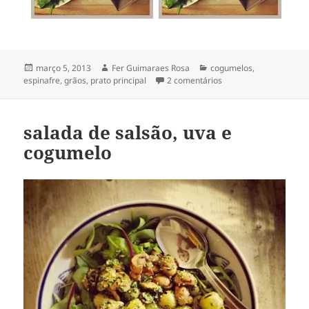
Publicado
Autor
Categorias
março 5, 2013
Fer Guimaraes Rosa
cogumelos
,
em
em farro cremoso
espinafre
,
grãos
,
prato principal
2 comentários
com cogumelo & espin
salada de salsão, uva e
cogumelo