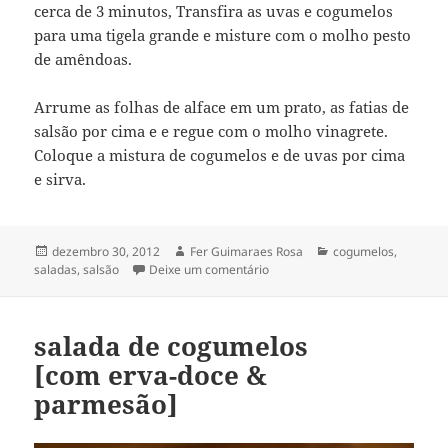
cerca de 3 minutos, Transfira as uvas e cogumelos
para uma tigela grande e misture com o molho pesto
de amêndoas.
Arrume as folhas de alface em um prato, as fatias de
salsão por cima e e regue com o molho vinagrete.
Coloque a mistura de cogumelos e de uvas por cima
e sirva.
Publicado
Autor
Categorias
dezembro 30, 2012
Fer Guimaraes Rosa
cogumelos
,
em
em salada de salsão, uva e cog
saladas
,
salsão
Deixe um comentário
salada de cogumelos
[com erva-doce &
parmesão]