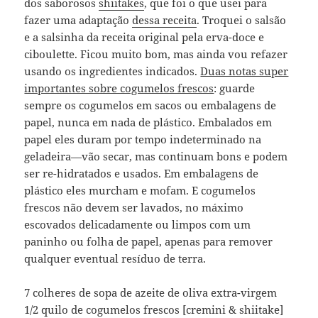
dos saborosos
shiitakes
, que foi o que usei para
fazer uma adaptação
dessa receita
. Troquei o salsão
e a salsinha da receita original pela erva-doce e
ciboulette. Ficou muito bom, mas ainda vou refazer
usando os ingredientes indicados.
Duas notas super
importantes sobre cogumelos frescos
: guarde
sempre os cogumelos em sacos ou embalagens de
papel, nunca em nada de plástico. Embalados em
papel eles duram por tempo indeterminado na
geladeira—vão secar, mas continuam bons e podem
ser re-hidratados e usados. Em embalagens de
plástico eles murcham e mofam. E cogumelos
frescos não devem ser lavados, no máximo
escovados delicadamente ou limpos com um
paninho ou folha de papel, apenas para remover
qualquer eventual resíduo de terra.
7 colheres de sopa de azeite de oliva extra-virgem
1/2 quilo de cogumelos frescos [cremini & shiitake]