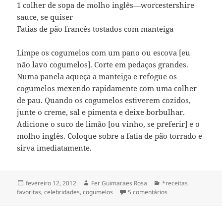
1 colher de sopa de molho inglês—worcestershire
sauce, se quiser
Fatias de pão francês tostados com manteiga
Limpe os cogumelos com um pano ou escova [eu
não lavo cogumelos]. Corte em pedaços grandes.
Numa panela aqueça a manteiga e refogue os
cogumelos mexendo rapidamente com uma colher
de pau. Quando os cogumelos estiverem cozidos,
junte o creme, sal e pimenta e deixe borbulhar.
Adicione o suco de limão [ou vinho, se preferir] e o
molho inglês. Coloque sobre a fatia de pão torrado e
sirva imediatamente.
Publicado
Autor
Categorias
fevereiro 12, 2012
Fer Guimaraes Rosa
*receitas
em
em cogumelos com
favoritas
,
celebridades
,
cogumelos
5 comentários
[à moda de Mary Fr