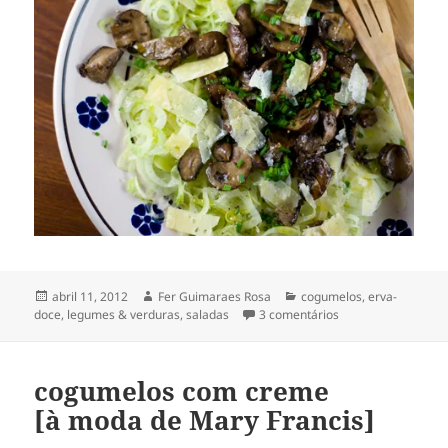
Publicado
Autor
Categorias
abril 11, 2012
Fer Guimaraes Rosa
cogumelos
,
erva-
em
em salada de cogu
doce
,
legumes & verduras
,
saladas
3 comentários
[com erva-doce & 
cogumelos com creme
[à moda de Mary Francis]