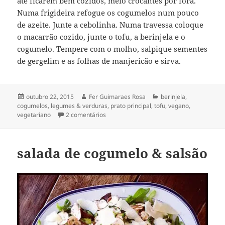
até ficarem bem cozidos, meio crocantes por fora.
Numa frigideira refogue os cogumelos num pouco
de azeite. Junte a cebolinha. Numa travessa coloque
o macarrão cozido, junte o tofu, a berinjela e o
cogumelo. Tempere com o molho, salpique sementes
de gergelim e as folhas de manjericão e sirva.
Publicado
Autor
Categorias
outubro 22, 2015
Fer Guimaraes Rosa
berinjela
,
em
cogumelos
,
legumes & verduras
,
prato principal
,
tofu
,
vegano
,
em soba de chá verde com tofu
vegetariano
2 comentários
berinjela & cogumelos
salada de cogumelo & salsão