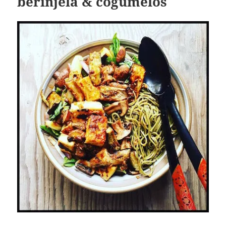
berinjela & cogumelos