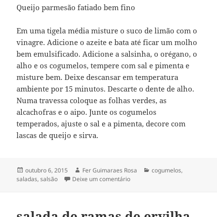
Queijo parmesão fatiado bem fino
Em uma tigela média misture o suco de limão com o
vinagre. Adicione o azeite e bata até ficar um molho
bem emulsificado. Adicione a salsinha, o orégano, o
alho e os cogumelos, tempere com sal e pimenta e
misture bem. Deixe descansar em temperatura
ambiente por 15 minutos. Descarte o dente de alho.
Numa travessa coloque as folhas verdes, as
alcachofras e o aipo. Junte os cogumelos
temperados, ajuste o sal e a pimenta, decore com
lascas de queijo e sirva.
Publicado
Autor
Categorias
outubro 6, 2015
Fer Guimaraes Rosa
cogumelos
,
em
em salada de cogumelo & salsã
saladas
,
salsão
Deixe um comentário
salada de ramas de ervilha