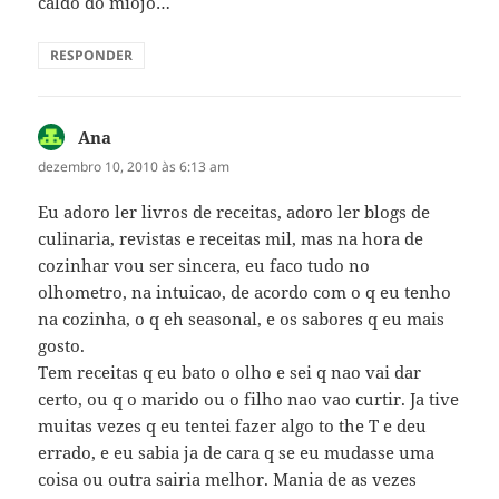
caldo do miojo…
RESPONDER
Ana
disse:
dezembro 10, 2010 às 6:13 am
Eu adoro ler livros de receitas, adoro ler blogs de
culinaria, revistas e receitas mil, mas na hora de
cozinhar vou ser sincera, eu faco tudo no
olhometro, na intuicao, de acordo com o q eu tenho
na cozinha, o q eh seasonal, e os sabores q eu mais
gosto.
Tem receitas q eu bato o olho e sei q nao vai dar
certo, ou q o marido ou o filho nao vao curtir. Ja tive
muitas vezes q eu tentei fazer algo to the T e deu
errado, e eu sabia ja de cara q se eu mudasse uma
coisa ou outra sairia melhor. Mania de as vezes