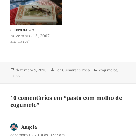
o livro da vez
novembro 13, 2007
Em "livros"
Publicado
Autor
Categorias
dezembro 9, 2010
Fer Guimaraes Rosa
cogumelos
,
em
massas
10 comentários em “pasta com molho de
cogumelo”
Angela
disse:
dezembro 13, 2010 às 10:27 am