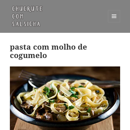
MENU
E
Chucrute com Salsicha
WIDGETS
pasta com molho de
cogumelo