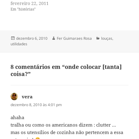
gostamos da comida,
fevereiro 22, 2011
voltamos e repetimos. Não é
Em "histórias"
sempre que isso acontece,
mas temos nossas
preferências. Uma delas é a
pizzaria da esquina do
cinema, onde podemos
Publicado
Autor
Categorias
dezembro 6, 2010
Fer Guimaraes Rosa
louças
,
comer…
em
utilidades
8 comentários em “onde colocar [tanta]
coisa?”
vera
disse:
dezembro 8, 2010 às 4:01 pm
ahaha
tralha ou como os americanos dizem : clutter …
mas os utensílios de cozinha não pertencem a essa