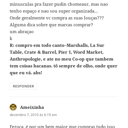
minusculas pra fazer pudin chomeaur, mas nao
tenho espaço e nao sou super organizada…
Onde geralmente vc compra as suas louças???
Alguma dica sobre que marcas comprar?
um abraçao
k
R: compro em todo canto–Marshalls, La Sur
Table, Crate & Barrel, Pier 1, Word Market,
Anthropologie, e ate no meu Co-op que tambem
tem coisas bacanas. tô sempre de olho, onde quer
que eu vá. abs!
RESPONDER
Ameixinha
disse:
dezembro 7, 2010 às 6:19 am
Fezoca, é por um bem maior que compras tudo isso.