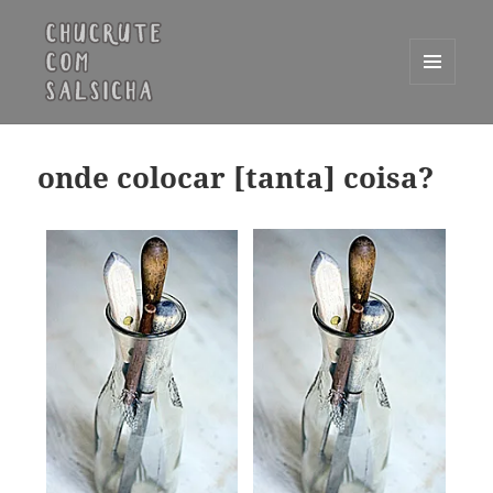
MENU
E
Chucrute com Salsicha
WIDGETS
onde colocar [tanta] coisa?