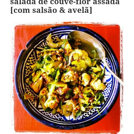
salada de couve-flor assada
[com salsão & avelã]