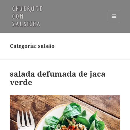
MENU
E
Chucrute com Salsicha
WIDGETS
Categoria:
salsão
salada defumada de jaca
verde