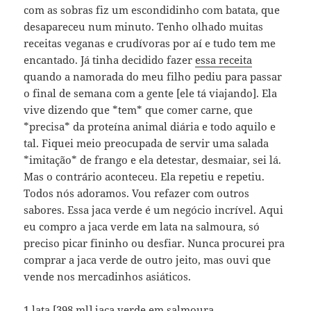
com as sobras fiz um escondidinho com batata, que
desapareceu num minuto. Tenho olhado muitas
receitas veganas e crudívoras por aí e tudo tem me
encantado. Já tinha decidido fazer
essa receita
quando a namorada do meu filho pediu para passar
o final de semana com a gente [ele tá viajando]. Ela
vive dizendo que *tem* que comer carne, que
*precisa* da proteína animal diária e todo aquilo e
tal. Fiquei meio preocupada de servir uma salada
*imitação* de frango e ela detestar, desmaiar, sei lá.
Mas o contrário aconteceu. Ela repetiu e repetiu.
Todos nós adoramos. Vou refazer com outros
sabores. Essa jaca verde é um negócio incrível. Aqui
eu compro a jaca verde em lata na salmoura, só
preciso picar fininho ou desfiar. Nunca procurei pra
comprar a jaca verde de outro jeito, mas ouvi que
vende nos mercadinhos asiáticos.
1 lata [398 ml] jaca verde em salmoura