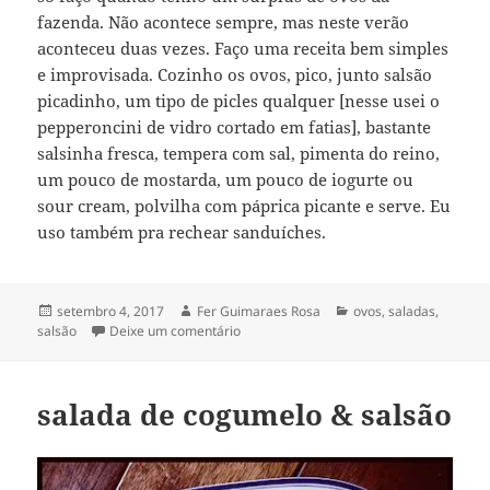
fazenda. Não acontece sempre, mas neste verão
aconteceu duas vezes. Faço uma receita bem simples
e improvisada. Cozinho os ovos, pico, junto salsão
picadinho, um tipo de picles qualquer [nesse usei o
pepperoncini de vidro cortado em fatias], bastante
salsinha fresca, tempera com sal, pimenta do reino,
um pouco de mostarda, um pouco de iogurte ou
sour cream, polvilha com páprica picante e serve. Eu
uso também pra rechear sanduíches.
Publicado
Autor
Categorias
setembro 4, 2017
Fer Guimaraes Rosa
ovos
,
saladas
,
em
em salada de ovo
salsão
Deixe um comentário
salada de cogumelo & salsão