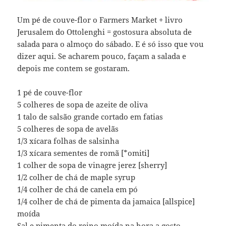
Um pé de couve-flor o Farmers Market + livro
Jerusalem do Ottolenghi = gostosura absoluta de
salada para o almoço do sábado. E é só isso que vou
dizer aqui. Se acharem pouco, façam a salada e
depois me contem se gostaram.
1 pé de couve-flor
5 colheres de sopa de azeite de oliva
1 talo de salsão grande cortado em fatias
5 colheres de sopa de avelãs
1/3 xícara folhas de salsinha
1/3 xícara sementes de romã [*omiti]
1 colher de sopa de vinagre jerez [sherry]
1/2 colher de chá de maple syrup
1/4 colher de chá de canela em pó
1/4 colher de chá de pimenta da jamaica [allspice]
moída
Sal e pimenta do reino moída na hora a gosto