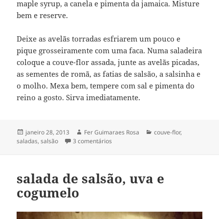
maple syrup, a canela e pimenta da jamaica. Misture
bem e reserve.
Deixe as avelãs torradas esfriarem um pouco e
pique grosseiramente com uma faca. Numa saladeira
coloque a couve-flor assada, junte as avelãs picadas,
as sementes de romã, as fatias de salsão, a salsinha e
o molho. Mexa bem, tempere com sal e pimenta do
reino a gosto. Sirva imediatamente.
Publicado
Autor
Categorias
janeiro 28, 2013
Fer Guimaraes Rosa
couve-flor
,
em
em salada de couve-flor assada
saladas
,
salsão
3 comentários
[com salsão & avelã]
salada de salsão, uva e
cogumelo