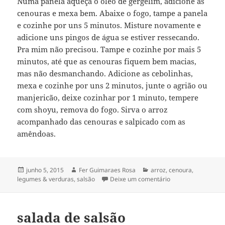
Numa panela aqueça o óleo de gergelim, adicione as
cenouras e mexa bem. Abaixe o fogo, tampe a panela
e cozinhe por uns 5 minutos. Misture novamente e
adicione uns pingos de água se estiver ressecando.
Pra mim não precisou. Tampe e cozinhe por mais 5
minutos, até que as cenouras fiquem bem macias,
mas não desmanchando. Adicione as cebolinhas,
mexa e cozinhe por uns 2 minutos, junte o agrião ou
manjericão, deixe cozinhar por 1 minuto, tempere
com shoyu, remova do fogo. Sirva o arroz
acompanhado das cenouras e salpicado com as
amêndoas.
Publicado
Autor
Categorias
junho 5, 2015
Fer Guimaraes Rosa
arroz
,
cenoura
,
em
em arroz integral 
legumes & verduras
,
salsão
Deixe um comentário
e cenoura refogad
salada de salsão