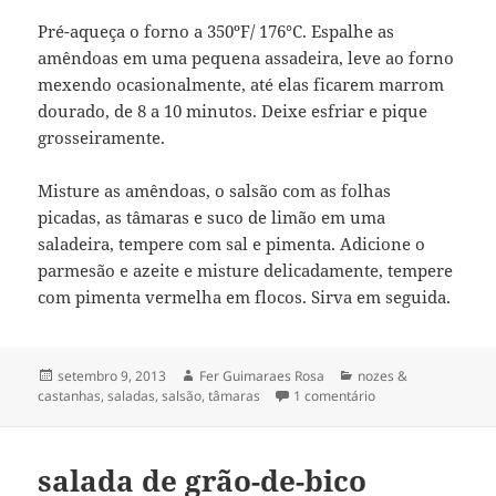
Pré-aqueça o forno a 350ºF/ 176°C. Espalhe as
amêndoas em uma pequena assadeira, leve ao forno
mexendo ocasionalmente, até elas ficarem marrom
dourado, de 8 a 10 minutos. Deixe esfriar e pique
grosseiramente.
Misture as amêndoas, o salsão com as folhas
picadas, as tâmaras e suco de limão em uma
saladeira, tempere com sal e pimenta. Adicione o
parmesão e azeite e misture delicadamente, tempere
com pimenta vermelha em flocos. Sirva em seguida.
Publicado
Autor
Categorias
setembro 9, 2013
Fer Guimaraes Rosa
nozes &
em
em salada de salsã
castanhas
,
saladas
,
salsão
,
tâmaras
1 comentário
[com amêndoa & t
salada de grão-de-bico