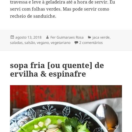
travessa e leve à geladeira até a hora de servir. Eu
servi com folhas verdes. Mas pode servir como
recheio de sanduíche.
Publicado
Autor
Categorias
agosto 13, 2018
Fer Guimaraes Rosa
jaca verde
,
em
em salada defuma
saladas
,
salsão
,
vegano
,
vegetariano
2 comentários
sopa fria [ou quente] de
ervilha & espinafre