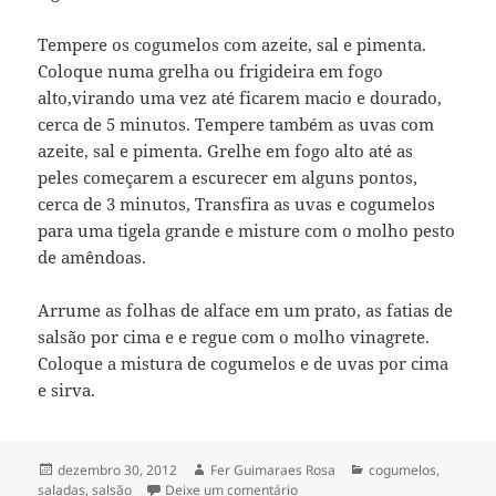
Tempere os cogumelos com azeite, sal e pimenta.
Coloque numa grelha ou frigideira em fogo
alto,virando uma vez até ficarem macio e dourado,
cerca de 5 minutos. Tempere também as uvas com
azeite, sal e pimenta. Grelhe em fogo alto até as
peles começarem a escurecer em alguns pontos,
cerca de 3 minutos, Transfira as uvas e cogumelos
para uma tigela grande e misture com o molho pesto
de amêndoas.
Arrume as folhas de alface em um prato, as fatias de
salsão por cima e e regue com o molho vinagrete.
Coloque a mistura de cogumelos e de uvas por cima
e sirva.
Publicado
Autor
Categorias
dezembro 30, 2012
Fer Guimaraes Rosa
cogumelos
,
em
em salada de salsão, uva e cog
saladas
,
salsão
Deixe um comentário