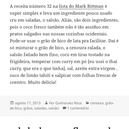
A receita número 32 na
lista do Mark Bittman
é
super simples e leva um ingrediente pouco usado
cru em saladas, o salsão. Aliás, são dois ingredientes,
pois o coco fresco também não é tão assíduo em
pratos salgados nas nossas cozinhas ocidentais.
Pode-se usar o grão de bico de lata pra facilitar. Daí é
só misturar o grão de bico, a cenoura ralada, o
salsão fatiado bem fino, coco em tiras tostado na
frigideira, temperar com curry em pó [eu usei o thai
curry, que era o que tinha], sal, azeite extra-virgem ,
suco de limão tahiti e salpicar com folhas frescas de
coentro. Muito delícia!
Publicado
Autor
Categorias
agosto 17, 2013
Fer Guimaraes Rosa
cenoura
,
grão-
em
em salada de grão-de-bi
de-bico
,
grãos
,
saladas
,
salsão
1 comentário
[com cenoura & salsão]