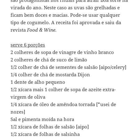
são protagonistas nos rituais para atrair boa sorte na
virada do ano. Neste caso as uvas são grelhadas e
ficam bem doces e macias. Pode-se usar qualquer
tipo de cogumelo. A receita foi aprovada e saiu da
revista
Food & Wine
.
serve 6 porções
2 colheres de sopa de vinagre de vinho branco
2 colheres de chá de suco de limão
1/2 colher de chá de sementes de salsão [aipo/celery]
1/4 colher de chá de mostarda Dijon
1 dente de alho pequeno
1/2 xícara mais 1 colher de sopa de azeite extra-
virgem de oliva
1/4 xícara de óleo de amêndoa torrada [*usei de
nozes]
Sal e pimenta moída na hora
1/2 xícara de folhas de salsão [aipo]
1/2 xícara de folhas de salsinha