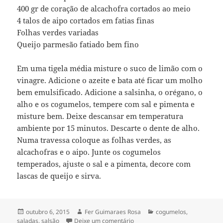
400 gr de coração de alcachofra cortados ao meio
4 talos de aipo cortados em fatias finas
Folhas verdes variadas
Queijo parmesão fatiado bem fino
Em uma tigela média misture o suco de limão com o
vinagre. Adicione o azeite e bata até ficar um molho
bem emulsificado. Adicione a salsinha, o orégano, o
alho e os cogumelos, tempere com sal e pimenta e
misture bem. Deixe descansar em temperatura
ambiente por 15 minutos. Descarte o dente de alho.
Numa travessa coloque as folhas verdes, as
alcachofras e o aipo. Junte os cogumelos
temperados, ajuste o sal e a pimenta, decore com
lascas de queijo e sirva.
Publicado
Autor
Categorias
outubro 6, 2015
Fer Guimaraes Rosa
cogumelos
,
em
em salada de cogumelo & salsã
saladas
,
salsão
Deixe um comentário