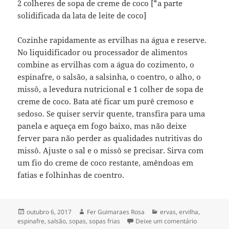
2 colheres de sopa de creme de coco [*a parte
solidificada da lata de leite de coco]
Cozinhe rapidamente as ervilhas na água e reserve.
No liquidificador ou processador de alimentos
combine as ervilhas com a água do cozimento, o
espinafre, o salsão, a salsinha, o coentro, o alho, o
missô, a levedura nutricional e 1 colher de sopa de
creme de coco. Bata até ficar um purê cremoso e
sedoso. Se quiser servir quente, transfira para uma
panela e aqueça em fogo baixo, mas não deixe
ferver para não perder as qualidades nutritivas do
missô. Ajuste o sal e o missô se precisar. Sirva com
um fio do creme de coco restante, amêndoas em
fatias e folhinhas de coentro.
Publicado
Autor
Categorias
outubro 6, 2017
Fer Guimaraes Rosa
ervas
,
ervilha
,
em
em sopa fri
espinafre
,
salsão
,
sopas
,
sopas frias
Deixe um comentário