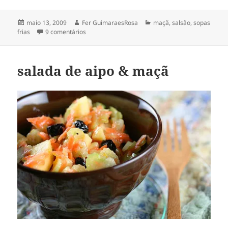
Publicado
Autor
Categorias
maio 13, 2009
Fer GuimaraesRosa
maçã
,
salsão
,
sopas
em
em sopa fria de salsão & maçã
frias
9 comentários
salada de aipo & maçã