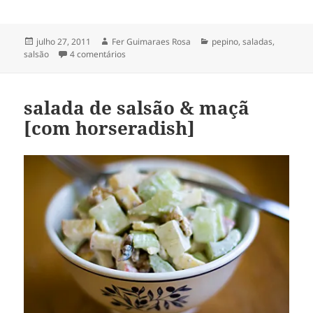
Publicado
Autor
Categorias
julho 27, 2011
Fer Guimaraes Rosa
pepino
,
saladas
,
em
em salada de pepino, salsão & atum
salsão
4 comentários
salada de salsão & maçã
[com horseradish]