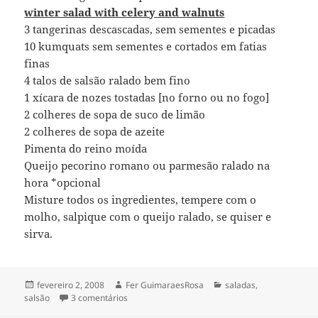
winter salad with celery and walnuts
3 tangerinas descascadas, sem sementes e picadas
10 kumquats sem sementes e cortados em fatias
finas
4 talos de salsão ralado bem fino
1 xícara de nozes tostadas [no forno ou no fogo]
2 colheres de sopa de suco de limão
2 colheres de sopa de azeite
Pimenta do reino moída
Queijo pecorino romano ou parmesão ralado na
hora *opcional
Misture todos os ingredientes, tempere com o
molho, salpique com o queijo ralado, se quiser e
sirva.
Publicado
Autor
Categorias
fevereiro 2, 2008
Fer GuimaraesRosa
saladas
,
em
em salada de inverno com salsão e nozes
salsão
3 comentários