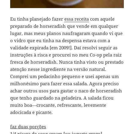
Eu tinha planejado fazer
essa receita
com aquele
preparado de horseradish que vende em qualquer
lugar, mas meus planos naufragaram quando vi que
o vidro que eu tinha na despensa estava com a
validade expirada [em 2009!]. Daí resolvi seguir as
instruções à risca e procurei no meu Co-op pela raiz
fresca de horseradish. Nunca tinha visto ou prestado
atenção nesse ingrediente na versão natural.
Comprei um pedacinho pequeno e usei apenas um
milhonésimo para fazer essa salada. Agora preciso
achar outros usos para gastar o naco de horseradish
que tenho guardado na geladeira. A salada ficou
muito boa—crocante, refrescante, levemente
adocicada e picante.
faz duas porções
1/4 xícara de sour cream [ou iogurte grego]