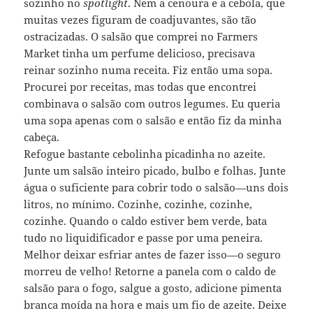
sozinho no
spotlight
. Nem a cenoura e a cebola, que
muitas vezes figuram de coadjuvantes, são tão
ostracizadas. O salsão que comprei no Farmers
Market tinha um perfume delicioso, precisava
reinar sozinho numa receita. Fiz então uma sopa.
Procurei por receitas, mas todas que encontrei
combinava o salsão com outros legumes. Eu queria
uma sopa apenas com o salsão e então fiz da minha
cabeça.
Refogue bastante cebolinha picadinha no azeite.
Junte um salsão inteiro picado, bulbo e folhas. Junte
água o suficiente para cobrir todo o salsão—uns dois
litros, no mínimo. Cozinhe, cozinhe, cozinhe,
cozinhe. Quando o caldo estiver bem verde, bata
tudo no liquidificador e passe por uma peneira.
Melhor deixar esfriar antes de fazer isso—o seguro
morreu de velho! Retorne a panela com o caldo de
salsão para o fogo, salgue a gosto, adicione pimenta
branca moída na hora e mais um fio de azeite. Deixe