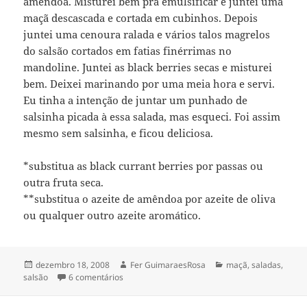
amêndoa. Misturei bem pra emulsificar e juntei uma
maçã descascada e cortada em cubinhos. Depois
juntei uma cenoura ralada e vários talos magrelos
do salsão cortados em fatias finérrimas no
mandoline. Juntei as black berries secas e misturei
bem. Deixei marinando por uma meia hora e servi.
Eu tinha a intenção de juntar um punhado de
salsinha picada à essa salada, mas esqueci. Foi assim
mesmo sem salsinha, e ficou deliciosa.
*substitua as black currant berries por passas ou
outra fruta seca.
**substitua o azeite de amêndoa por azeite de oliva
ou qualquer outro azeite aromático.
Publicado
Autor
Categorias
dezembro 18, 2008
Fer GuimaraesRosa
maçã
,
saladas
,
em
em salada de aipo & maçã
salsão
6 comentários