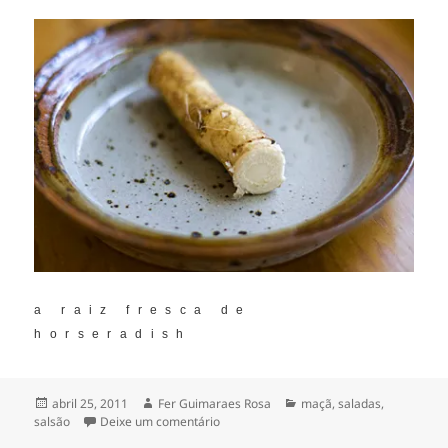
a raiz fresca de
horseradish
Publicado
Autor
Categorias
abril 25, 2011
Fer Guimaraes Rosa
maçã
,
saladas
,
em
em salada de salsão & maçã
salsão
Deixe um comentário
[com horseradish]