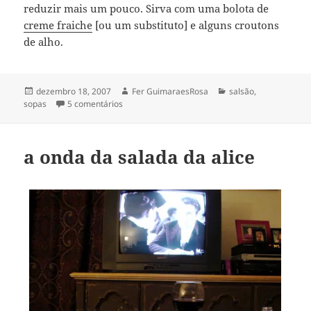
reduzir mais um pouco. Sirva com uma bolota de
creme fraiche
[ou um substituto] e alguns croutons
de alho.
Publicado
Autor
Categorias
dezembro 18, 2007
Fer GuimaraesRosa
salsão
,
em
em sopa de salsão
sopas
5 comentários
a onda da salada da alice