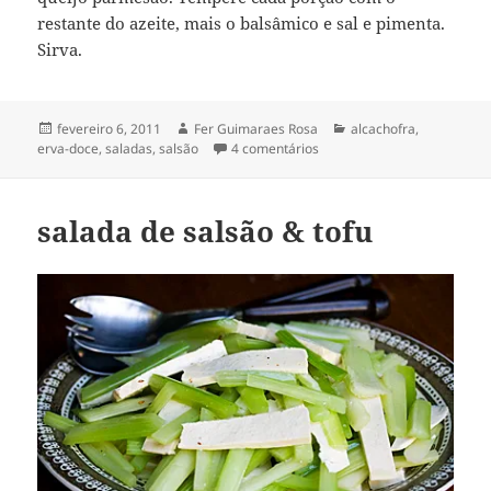
restante do azeite, mais o balsâmico e sal e pimenta.
Sirva.
Publicado
Autor
Categorias
fevereiro 6, 2011
Fer Guimaraes Rosa
alcachofra
,
em
em salada mezzaluna
erva-doce
,
saladas
,
salsão
4 comentários
salada de salsão & tofu