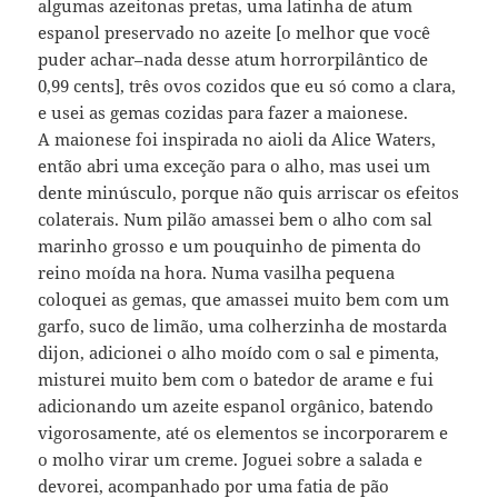
algumas azeitonas pretas, uma latinha de atum
espanol preservado no azeite [o melhor que você
puder achar–nada desse atum horrorpilântico de
0,99 cents], três ovos cozidos que eu só como a clara,
e usei as gemas cozidas para fazer a maionese.
A maionese foi inspirada no aioli da Alice Waters,
então abri uma exceção para o alho, mas usei um
dente minúsculo, porque não quis arriscar os efeitos
colaterais. Num pilão amassei bem o alho com sal
marinho grosso e um pouquinho de pimenta do
reino moída na hora. Numa vasilha pequena
coloquei as gemas, que amassei muito bem com um
garfo, suco de limão, uma colherzinha de mostarda
dijon, adicionei o alho moído com o sal e pimenta,
misturei muito bem com o batedor de arame e fui
adicionando um azeite espanol orgânico, batendo
vigorosamente, até os elementos se incorporarem e
o molho virar um creme. Joguei sobre a salada e
devorei, acompanhado por uma fatia de pão