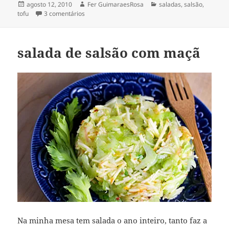
Publicado
Autor
Categorias
agosto 12, 2010
Fer GuimaraesRosa
saladas
,
salsão
,
em
em salada de salsão & tofu
tofu
3 comentários
salada de salsão com maçã
Na minha mesa tem salada o ano inteiro, tanto faz a