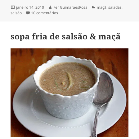
Publicado
Autor
Categorias
janeiro 14, 2010
Fer GuimaraesRosa
maçã
,
saladas
,
em
em salada de salsão com maçã
salsão
10 comentários
sopa fria de salsão & maçã