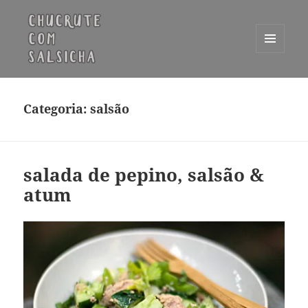
MENU
E
Chucrute com Salsicha
WIDGETS
Categoria:
salsão
salada de pepino, salsão &
atum