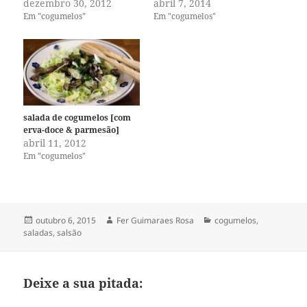
dezembro 30, 2012
abril 7, 2014
Em "cogumelos"
Em "cogumelos"
salada de cogumelos [com
erva-doce & parmesão]
abril 11, 2012
Em "cogumelos"
Publicado
Autor
Categorias
outubro 6, 2015
Fer Guimaraes Rosa
cogumelos
,
em
saladas
,
salsão
Deixe a sua pitada: