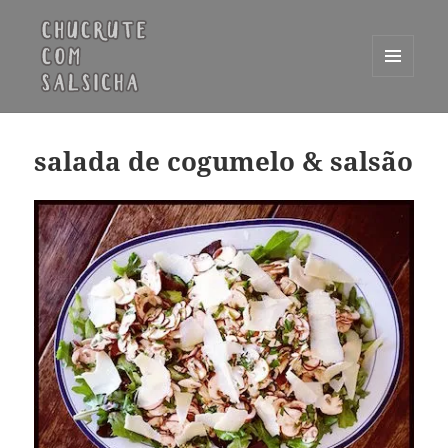
MENU
E
Chucrute com Salsicha
WIDGETS
salada de cogumelo & salsão