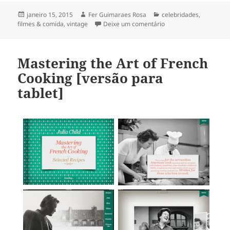
Publicado
Autor
Categorias
janeiro 15, 2015
Fer Guimaraes Rosa
celebridades
,
em
em Bette Davis na coz
filmes & comida
,
vintage
Deixe um comentário
Mastering the Art of French
Cooking [versão para
tablet]