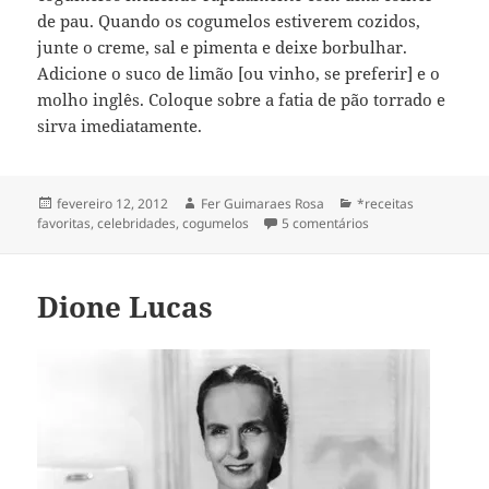
de pau. Quando os cogumelos estiverem cozidos,
junte o creme, sal e pimenta e deixe borbulhar.
Adicione o suco de limão [ou vinho, se preferir] e o
molho inglês. Coloque sobre a fatia de pão torrado e
sirva imediatamente.
Publicado
Autor
Categorias
fevereiro 12, 2012
Fer Guimaraes Rosa
*receitas
em
em cogumelos com
favoritas
,
celebridades
,
cogumelos
5 comentários
[à moda de Mary Fr
Dione Lucas