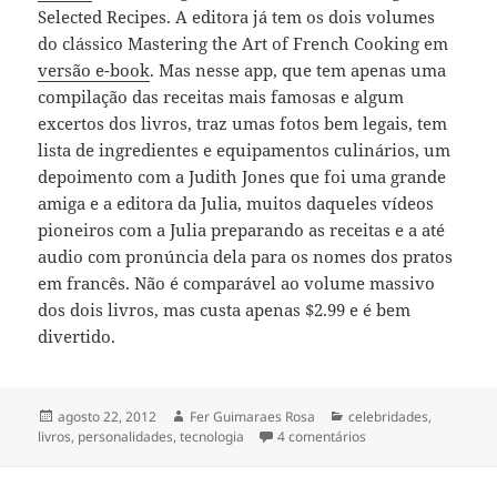
Selected Recipes. A editora já tem os dois volumes
do clássico Mastering the Art of French Cooking em
versão e-book
. Mas nesse app, que tem apenas uma
compilação das receitas mais famosas e algum
excertos dos livros, traz umas fotos bem legais, tem
lista de ingredientes e equipamentos culinários, um
depoimento com a Judith Jones que foi uma grande
amiga e a editora da Julia, muitos daqueles vídeos
pioneiros com a Julia preparando as receitas e a até
audio com pronúncia dela para os nomes dos pratos
em francês. Não é comparável ao volume massivo
dos dois livros, mas custa apenas $2.99 e é bem
divertido.
Publicado
Autor
Categorias
agosto 22, 2012
Fer Guimaraes Rosa
celebridades
,
em
em Mastering the Art
livros
,
personalidades
,
tecnologia
4 comentários
Cooking [versão para 