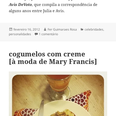
Avis DeVoto
, que compila a correspondência de
alguns anos entre Julia e Avis.
Publicado
Autor
Categorias
fevereiro 16, 2012
Fer Guimaraes Rosa
celebridades
,
em
em Julia, a pernalonga
personalidades
1 comentário
cogumelos com creme
[à moda de Mary Francis]