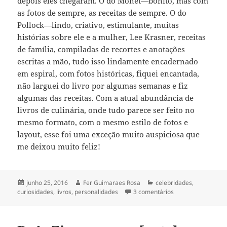
depois eles chegaram. O do Monet—bonito, mas com
as fotos de sempre, as receitas de sempre. O do
Pollock—lindo, criativo, estimulante, muitas
histórias sobre ele e a mulher, Lee Krasner, receitas
de família, compiladas de recortes e anotações
escritas a mão, tudo isso lindamente encadernado
em espiral, com fotos históricas, fiquei encantada,
não larguei do livro por algumas semanas e fiz
algumas das receitas. Com a atual abundância de
livros de culinária, onde tudo parece ser feito no
mesmo formato, com o mesmo estilo de fotos e
layout, esse foi uma exceção muito auspiciosa que
me deixou muito feliz!
Publicado
Autor
Categorias
junho 25, 2016
Fer Guimaraes Rosa
celebridades
,
em
em Dinner with Jac
curiosidades
,
livros
,
personalidades
3 comentários