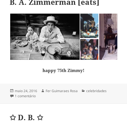
B. A. Zimmerman [eats]
happy 75th Zimmy!
Publicado
Autor
Categorias
maio 24, 2016
Fer Guimaraes Rosa
celebridades
em
em B. A. Zimmerman [eats]
1 comentário
✩ D. B. ✩