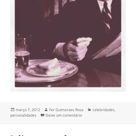
Publicado
Autor
Categorias
março 7, 2012
Fer Guimaraes Rosa
celebridades
,
em
em o lanchinho do Fred
personalidades
Deixe um comentário