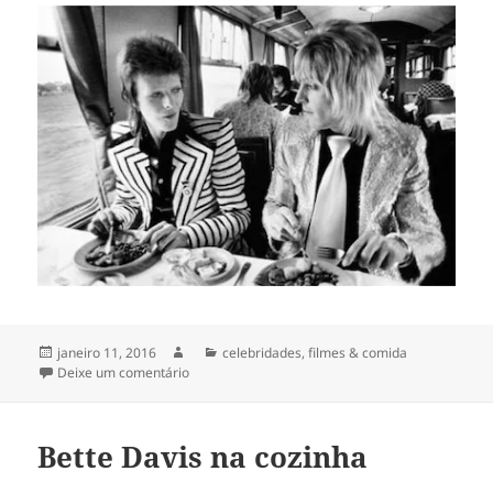
Publicado
Autor
Categorias
janeiro 11, 2016
celebridades
,
filmes & comida
em
em ✩ D. B. ✩
Deixe um comentário
Bette Davis na cozinha