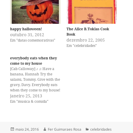
happy halloween!
The Alice B.Toklas Cook
outubro 31, 2012
Book
dezembro 22, 2005
Em "datas comemorativas"
Em "celebridades"
everybody eats when they
come to my house
[Cab Calloway] ♪ ♫ Have a
banana, Hannah Try the
salami, Tommy. Give with the
gravy, Davy. Everybody eats
when they come to my house!
♪ ♫ Have a tomato, Plato.
janeiro 25, 2013
Here's cacciatore, Dorie.
Em "musica & comida"
Have some baloney, Tony.
Everybody eats when they
come to my house! ♪ ♫ I'll
fix…
Publicado
Autor
Categorias
maio 24, 2016
Fer Guimaraes Rosa
celebridades