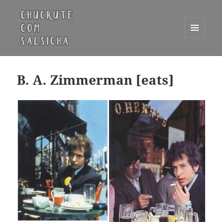
MENU
E
Chucrute com Salsicha
WIDGETS
B. A. Zimmerman [eats]