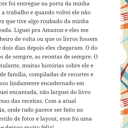
ote foi entregue na porta da minha
a trabalho e quando voltei ele não
vez que tive algo roubado da minha
eada. Liguei pra Amazon e eles me
eiro de volta ou que os livros fossem
e dois dias depois eles chegaram. O do
 de sempre, as receitas de sempre. O
mulante, muitas histórias sobre ele e
 de família, compiladas de recortes e
 isso lindamente encadernado em
iquei encantada, não larguei do livro
mas das receitas. Com a atual
ia, onde tudo parece ser feito no
ilo de fotos e layout, esse foi uma
e deixou muito feliz!