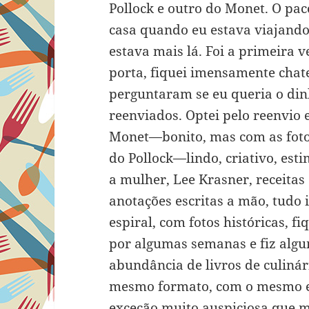
Pollock e outro do Monet. O pac
casa quando eu estava viajando 
estava mais lá. Foi a primeira 
porta, fiquei imensamente chat
perguntaram se eu queria o dinh
reenviados. Optei pelo reenvio 
Monet—bonito, mas com as fotos
do Pollock—lindo, criativo, esti
a mulher, Lee Krasner, receitas
anotações escritas a mão, tudo
espiral, com fotos históricas, f
por algumas semanas e fiz algu
abundância de livros de culinár
mesmo formato, com o mesmo est
exceção muito auspiciosa que m