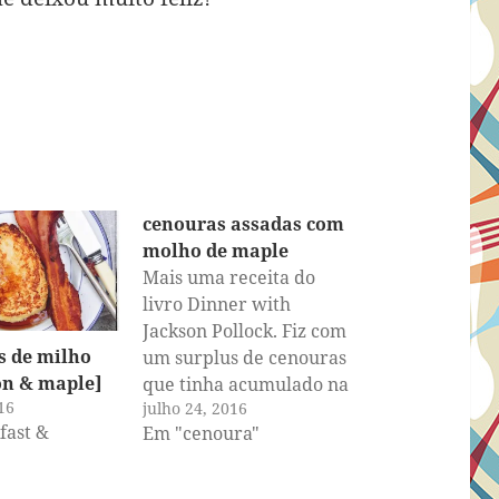
cenouras assadas com
molho de maple
Mais uma receita do
livro Dinner with
Jackson Pollock. Fiz com
s de milho
um surplus de cenouras
on & maple]
que tinha acumulado na
16
julho 24, 2016
geladeira. Pré-aqueça o
fast &
Em "cenoura"
forno em 400ºF/ 205ºC,
lave e descasque ou
raspe meio quilo de