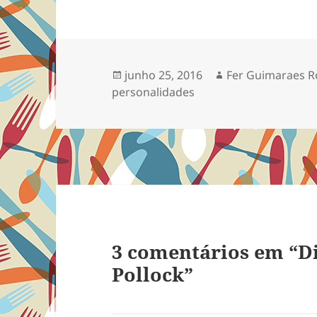
Publicado
Autor
junho 25, 2016
Fer Guimaraes R
em
personalidades
3 comentários em “D
Pollock”