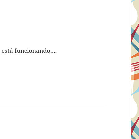
o está funcionando….
m