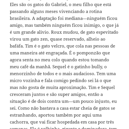
Eles são os gatos do Gabriel, o meu filho que está
passando alguns meses vivenciando a rotina
brasileira. A adaptação foi mediana—ninguém ficou
amigo, mas também ninguém ficou inimigo, o que já
é um grande alivio. Roux mudou, de gato espevitado
virou um gato zen, quase reservado, alheio ao
bafáfa. Tim é o gato velcro, que cola nas pessoas de
uma maneira até engraçada. É o pomponzão que
agora senta no meu colo quando estou tomando
meu café da manhã. Sequel é o gatinho bully, o
menorzinho de todos e o mais audacioso. Tem uma
micro vozinha e fala comigo pedindo sei lá o que
mas não gosta de muita aproximação. Tim e Sequel
cresceram juntos e são super amigos, então a
situação é de dois contra um—um pouco injusto, eu
sei. Como não bastava a casa estar cheia de gatos se
estranhando, aportou também por aqui uma
cachorra, que vai ficar hospedada em casa por três
semanas. Ela é velhinha, gigante e dominadora, tem