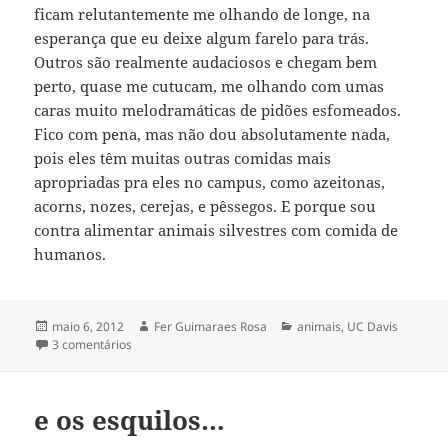
ficam relutantemente me olhando de longe, na
esperança que eu deixe algum farelo para trás.
Outros são realmente audaciosos e chegam bem
perto, quase me cutucam, me olhando com umas
caras muito melodramáticas de pidões esfomeados.
Fico com pena, mas não dou absolutamente nada,
pois eles têm muitas outras comidas mais
apropriadas pra eles no campus, como azeitonas,
acorns, nozes, cerejas, e pêssegos. E porque sou
contra alimentar animais silvestres com comida de
humanos.
Publicado
Autor
Categorias
maio 6, 2012
Fer Guimaraes Rosa
animais
,
UC Davis
em
em a arte de mendigar [comida]
3 comentários
e os esquilos…