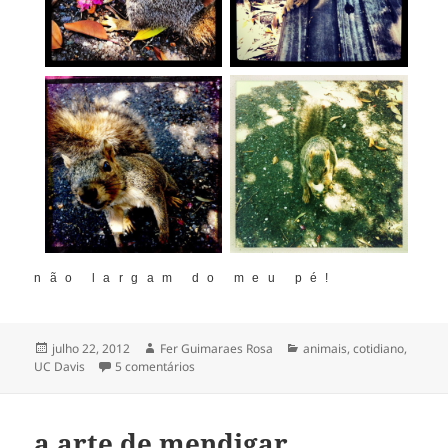
não largam do meu pé!
Publicado
Autor
Categorias
julho 22, 2012
Fer Guimaraes Rosa
animais
,
cotidiano
,
em
em os impertinentes
UC Davis
5 comentários
a arte de mendigar