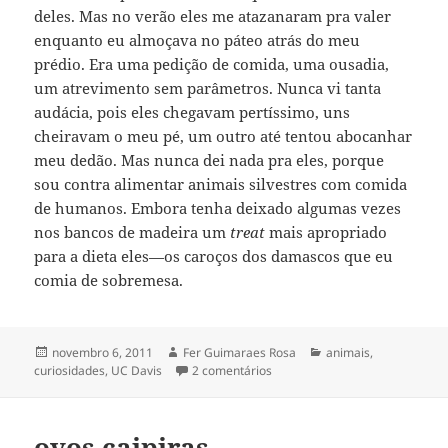
deles. Mas no verão eles me atazanaram pra valer
enquanto eu almoçava no páteo atrás do meu
prédio. Era uma pedição de comida, uma ousadia,
um atrevimento sem parâmetros. Nunca vi tanta
audácia, pois eles chegavam pertíssimo, uns
cheiravam o meu pé, um outro até tentou abocanhar
meu dedão. Mas nunca dei nada pra eles, porque
sou contra alimentar animais silvestres com comida
de humanos. Embora tenha deixado algumas vezes
nos bancos de madeira um
treat
mais apropriado
para a dieta eles—os caroços dos damascos que eu
comia de sobremesa.
Publicado
Autor
Categorias
novembro 6, 2011
Fer Guimaraes Rosa
animais
,
em
em e os esquilos…
curiosidades
,
UC Davis
2 comentários
ovos caipiras