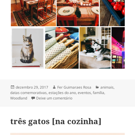
Publicado
Autor
Categorias
dezembro 29, 2017
Fer Guimaraes Rosa
animais
,
em
datas comemorativas
,
estações do ano
,
eventos
,
família
,
em ✥ all so good! ✥
Woodland
Deixe um comentário
três gatos [na cozinha]