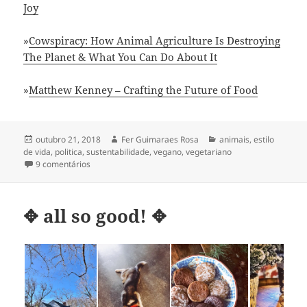
Joy
»
Cowspiracy: How Animal Agriculture Is Destroying
The Planet & What You Can Do About It
»
Matthew Kenney – Crafting the Future of Food
Publicado
Autor
Categorias
outubro 21, 2018
Fer Guimaraes Rosa
animais
,
estilo
em
de vida
,
politica
,
sustentabilidade
,
vegano
,
vegetariano
em precisamos falar sobre crueldade [e compaixão]
9 comentários
✥ all so good! ✥