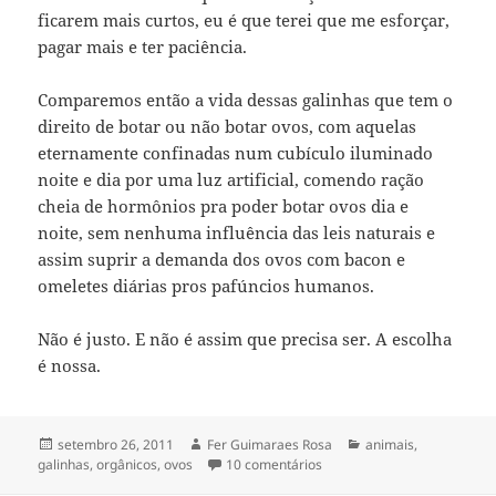
ficarem mais curtos, eu é que terei que me esforçar,
pagar mais e ter paciência.
Comparemos então a vida dessas galinhas que tem o
direito de botar ou não botar ovos, com aquelas
eternamente confinadas num cubículo iluminado
noite e dia por uma luz artificial, comendo ração
cheia de hormônios pra poder botar ovos dia e
noite, sem nenhuma influência das leis naturais e
assim suprir a demanda dos ovos com bacon e
omeletes diárias pros pafúncios humanos.
Não é justo. E não é assim que precisa ser. A escolha
é nossa.
Publicado
Autor
Categorias
setembro 26, 2011
Fer Guimaraes Rosa
animais
,
em
em ovos caipiras
galinhas
,
orgânicos
,
ovos
10 comentários