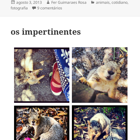
Publicado
Autor
Categorias
agosto 3, 2013
Fer Guimaraes Rosa
animais
,
cotidiano
,
em
em alto verão
fotografia
9 comentários
os impertinentes