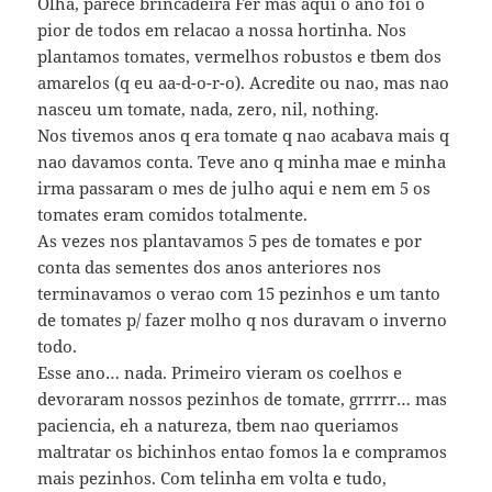
Olha, parece brincadeira Fer mas aqui o ano foi o
pior de todos em relacao a nossa hortinha. Nos
plantamos tomates, vermelhos robustos e tbem dos
amarelos (q eu aa-d-o-r-o). Acredite ou nao, mas nao
nasceu um tomate, nada, zero, nil, nothing.
Nos tivemos anos q era tomate q nao acabava mais q
nao davamos conta. Teve ano q minha mae e minha
irma passaram o mes de julho aqui e nem em 5 os
tomates eram comidos totalmente.
As vezes nos plantavamos 5 pes de tomates e por
conta das sementes dos anos anteriores nos
terminavamos o verao com 15 pezinhos e um tanto
de tomates p/ fazer molho q nos duravam o inverno
todo.
Esse ano… nada. Primeiro vieram os coelhos e
devoraram nossos pezinhos de tomate, grrrrr… mas
paciencia, eh a natureza, tbem nao queriamos
maltratar os bichinhos entao fomos la e compramos
mais pezinhos. Com telinha em volta e tudo,