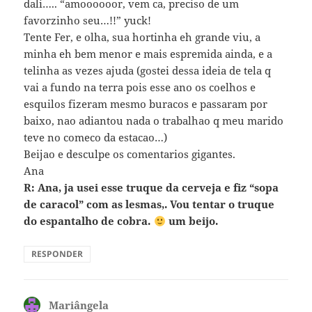
dali….. “amoooooor, vem ca, preciso de um
favorzinho seu…!!” yuck!
Tente Fer, e olha, sua hortinha eh grande viu, a
minha eh bem menor e mais espremida ainda, e a
telinha as vezes ajuda (gostei dessa ideia de tela q
vai a fundo na terra pois esse ano os coelhos e
esquilos fizeram mesmo buracos e passaram por
baixo, nao adiantou nada o trabalhao q meu marido
teve no comeco da estacao…)
Beijao e desculpe os comentarios gigantes.
Ana
R: Ana, ja usei esse truque da cerveja e fiz “sopa
de caracol” com as lesmas,. Vou tentar o truque
do espantalho de cobra.
um beijo.
RESPONDER
Mariângela
disse: