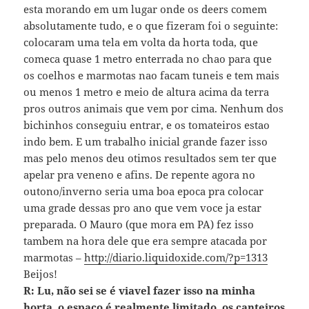
esta morando em um lugar onde os deers comem
absolutamente tudo, e o que fizeram foi o seguinte:
colocaram uma tela em volta da horta toda, que
comeca quase 1 metro enterrada no chao para que
os coelhos e marmotas nao facam tuneis e tem mais
ou menos 1 metro e meio de altura acima da terra
pros outros animais que vem por cima. Nenhum dos
bichinhos conseguiu entrar, e os tomateiros estao
indo bem. E um trabalho inicial grande fazer isso
mas pelo menos deu otimos resultados sem ter que
apelar pra veneno e afins. De repente agora no
outono/inverno seria uma boa epoca pra colocar
uma grade dessas pro ano que vem voce ja estar
preparada. O Mauro (que mora em PA) fez isso
tambem na hora dele que era sempre atacada por
marmotas –
http://diario.liquidoxide.com/?p=1313
Beijos!
R: Lu, não sei se é viavel fazer isso na minha
horta. o espaço é realmente limitado, os canteiros