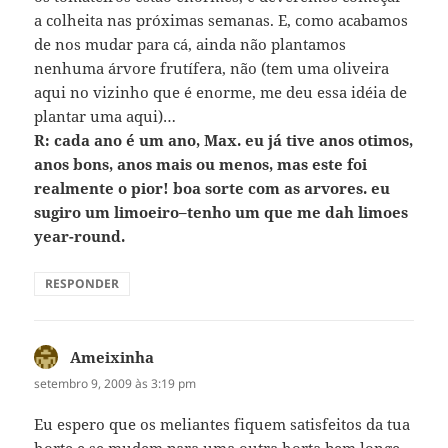
a colheita nas próximas semanas. E, como acabamos
de nos mudar para cá, ainda não plantamos
nenhuma árvore frutífera, não (tem uma oliveira
aqui no vizinho que é enorme, me deu essa idéia de
plantar uma aqui)…
R: cada ano é um ano, Max. eu já tive anos otimos,
anos bons, anos mais ou menos, mas este foi
realmente o pior! boa sorte com as arvores. eu
sugiro um limoeiro–tenho um que me dah limoes
year-round.
RESPONDER
Ameixinha
disse:
setembro 9, 2009 às 3:19 pm
Eu espero que os meliantes fiquem satisfeitos da tua
horte e se mudem para uma outra horta bem longe