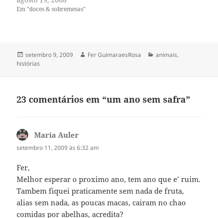
Em "doces & sobremesas"
Publicado
Autor
Categorias
setembro 9, 2009
Fer GuimaraesRosa
animais
,
em
histórias
23 comentários em “um ano sem safra”
Maria Auler
disse:
setembro 11, 2009 às 6:32 am
Fer,
Melhor esperar o proximo ano, tem ano que e’ ruim.
Tambem fiquei praticamente sem nada de fruta,
alias sem nada, as poucas macas, cairam no chao
comidas por abelhas, acredita?