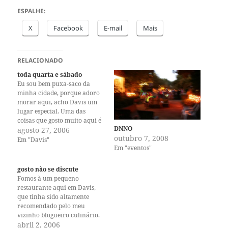
ESPALHE:
X
Facebook
E-mail
Mais
RELACIONADO
toda quarta e sábado
Eu sou bem puxa-saco da
minha cidade, porque adoro
morar aqui, acho Davis um
lugar especial. Uma das
coisas que gosto muito aqui é
DNNO
o nosso Farmers Market.
agosto 27, 2006
outubro 7, 2008
Toda quarta e sábado, faça
Em "Davis"
Em "eventos"
chuva ou faça sol, o mercado
está lá no parque central da
cidade, vendendo as coisas
gosto não se discute
mais…
Fomos à um pequeno
restaurante aqui em Davis,
que tinha sido altamente
recomendado pelo meu
vizinho blogueiro culinário.
Nunca tínhamos ido lá, pois o
abril 2, 2006