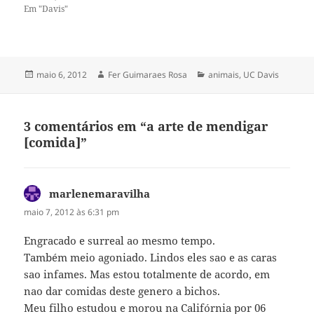
lugar nunca realmente nos
Em "Davis"
chamou a atenção. É um
lugar pequeno, ligado à uma
loja de produtos naturais,
com mesinhas cobertas de
toalhas coloridas com
Publicado
Autor
Categorias
maio 6, 2012
Fer Guimaraes Rosa
animais
,
UC Davis
vasinhos…
em
3 comentários em “a arte de mendigar
[comida]”
marlenemaravilha
disse:
maio 7, 2012 às 6:31 pm
Engracado e surreal ao mesmo tempo.
Também meio agoniado. Lindos eles sao e as caras
sao infames. Mas estou totalmente de acordo, em
nao dar comidas deste genero a bichos.
Meu filho estudou e morou na Califórnia por 06