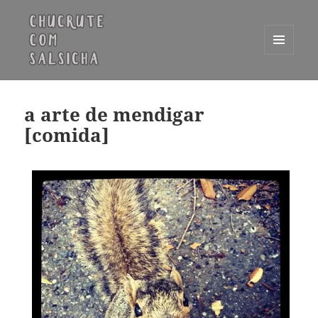
MENU
E
Chucrute com Salsicha
WIDGETS
a arte de mendigar
[comida]