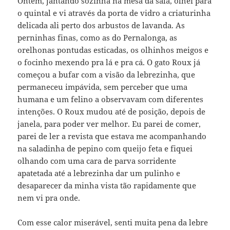
Ontem, jantando sozinha na mesa da sala, olhei para
o quintal e vi através da porta de vidro a criaturinha
delicada ali perto dos arbustos de lavanda. As
perninhas finas, como as do Pernalonga, as
orelhonas pontudas esticadas, os olhinhos meigos e
o focinho mexendo pra lá e pra cá. O gato Roux já
começou a bufar com a visão da lebrezinha, que
permaneceu impávida, sem perceber que uma
humana e um felino a observavam com diferentes
intenções. O Roux mudou até de posição, depois de
janela, para poder ver melhor. Eu parei de comer,
parei de ler a revista que estava me acompanhando
na saladinha de pepino com queijo feta e fiquei
olhando com uma cara de parva sorridente
apatetada até a lebrezinha dar um pulinho e
desaparecer da minha vista tão rapidamente que
nem vi pra onde.
Com esse calor miserável, senti muita pena da lebre