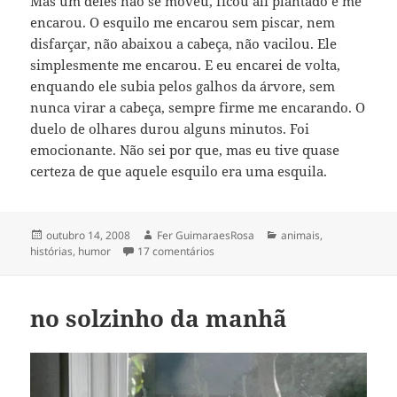
Mas um deles não se moveu, ficou ali plantado e me
encarou. O esquilo me encarou sem piscar, nem
disfarçar, não abaixou a cabeça, não vacilou. Ele
simplesmente me encarou. E eu encarei de volta,
enquando ele subia pelos galhos da árvore, sem
nunca virar a cabeça, sempre firme me encarando. O
duelo de olhares durou alguns minutos. Foi
emocionante. Não sei por que, mas eu tive quase
certeza de que aquele esquilo era uma esquila.
Publicado
Autor
Categorias
outubro 14, 2008
Fer GuimaraesRosa
animais
,
em
em foi o esquilo que me encarou
histórias
,
humor
17 comentários
no solzinho da manhã