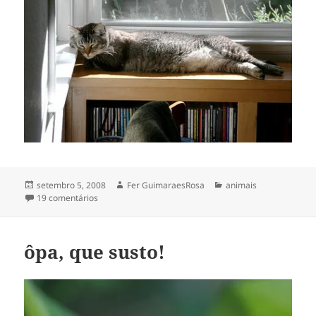
Publicado
Autor
Categorias
setembro 5, 2008
Fer GuimaraesRosa
animais
em
em no solzinho da manhã
19 comentários
ôpa, que susto!