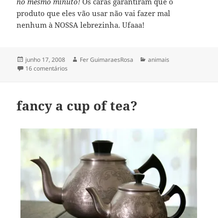
no mesmo minuto!
Os caras garantiram que o
produto que eles vão usar não vai fazer mal
nenhum à NOSSA lebrezinha. Ufaaa!
Publicado
Autor
Categorias
junho 17, 2008
Fer GuimaraesRosa
animais
em
em controlando as pestes
16 comentários
fancy a cup of tea?