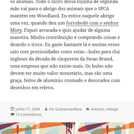
os animais. Todo o lucro dessa lojinha de segunda
mão vai para o abrigo dos animais que o SPCA
mantém em Woodland. Eu estive naquele abrigo
uma vez, quando deu um
forrobodó com o senhor
Misty
. Fiquei arrasada e quis ajudar de alguma
maneira. Minha contribuição é comprando coisas e
doando o troco. Eu gasto bastante lá e muitas vezes
saio com preciosidades como estas—bules para chá
ingleses da década de cinquenta da Swan Brand,
uma empresa que não existe mais. Os bules não
devem ter muito valor monetário, mas são uma
graça, feitos de alumínio cromado e decorados com
desenhos em relevo.
Publicado
Autor
Categorias
junho 17, 2008
Fer GuimaraesRosa
animais
,
vintage
em
em fancy a cup of tea?
13 comentários