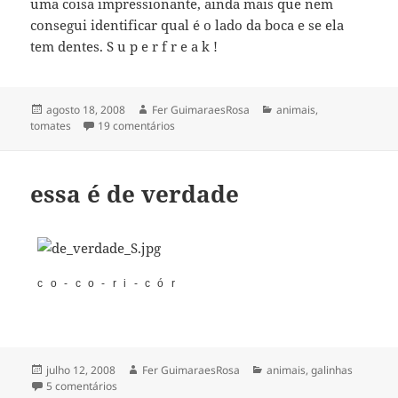
uma coisa impressionante, ainda mais que nem
consegui identificar qual é o lado da boca e se ela
tem dentes. S u p e r f r e a k !
Publicado
Autor
Categorias
agosto 18, 2008
Fer GuimaraesRosa
animais
,
em
em ôpa, que susto!
tomates
19 comentários
essa é de verdade
co-co-ri-cór
Publicado
Autor
Categorias
julho 12, 2008
Fer GuimaraesRosa
animais
,
galinhas
em
em essa é de verdade
5 comentários