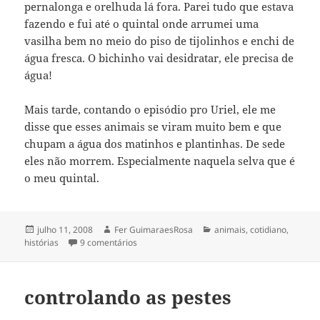
pernalonga e orelhuda lá fora. Parei tudo que estava
fazendo e fui até o quintal onde arrumei uma
vasilha bem no meio do piso de tijolinhos e enchi de
água fresca. O bichinho vai desidratar, ele precisa de
água!
Mais tarde, contando o episódio pro Uriel, ele me
disse que esses animais se viram muito bem e que
chupam a água dos matinhos e plantinhas. De sede
eles não morrem. Especialmente naquela selva que é
o meu quintal.
Publicado
Autor
Categorias
julho 11, 2008
Fer GuimaraesRosa
animais
,
cotidiano
,
em
em litros, litros e mais litros
histórias
9 comentários
controlando as pestes