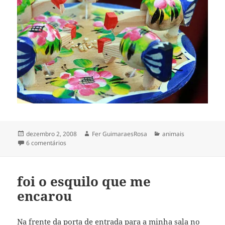
Publicado
Autor
Categorias
dezembro 2, 2008
Fer GuimaraesRosa
animais
em
em galinhas russas ciscam
6 comentários
foi o esquilo que me
encarou
Na frente da porta de entrada para a minha sala no