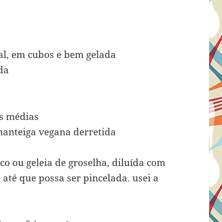
al, em cubos e bem gelada
da
ãs médias
 manteiga vegana derretida
co ou geleia de groselha, diluída com
 até que possa ser pincelada. usei a