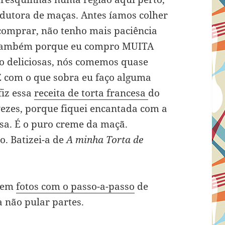
dutora de maças. Antes íamos colher
comprar, não tenho mais paciência
 Também porque eu compro MUITA
to deliciosas, nós comemos quase
E com o que sobra eu faço alguma
fiz essa
receita de torta francesa
do
vezes, porque fiquei encantada com a
osa. É o puro creme da maçã.
o. Batizei-a de
A minha Torta de
 tem
fotos com o passo-a-passo
de
 não pular partes.