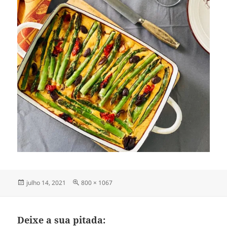
Publicado
Tamanho
julho 14, 2021
800 × 1067
em
completo
Deixe a sua pitada: