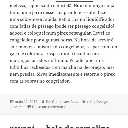
melissa, capim santo e hortelã. Num domingo eu já
tinha uma jarra desse chá pronto e resolvi fazer
uma sobremesa rápida. Bati o chá no liquidificador
com fatias de pêssego [pode ser pêssego congelado]
adocei e coloquei num pirex retangular. Levei ao
congelador por algumas horas. Na hora de servir é
só remover a mistura do congelador, raspar com um
garfo e colocar as raspas numa tacinha com
morangos picados no fundo. Eu adicionei uns
tubinhos recheados com matcha na decoração, mas
nem precisa. Sirva imediatamente e retorne o pirex
com as sobras no congelador.
Publicado
Autor
Categorias
maio 12, 2017
Fer Guimaraes Rosa
chá
,
pêssego
,
em
em granita de chá verde & pêssego
sorvetes
Deixe um comentário