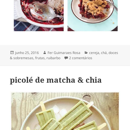
Publicado
Autor
Categorias
junho 25, 2016
Fer Guimaraes Rosa
cereja
,
chá
,
doces
em
em crumble de cereja
& sobremesas
,
frutas
,
ruibarbo
2 comentários
[com ruibarbo & hibisc
picolé de matcha & chia