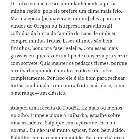
O ruibarbo não cresce abundantemente aqui na
minha região, pois ele prefere um clima mais frio.
Mas na época [primavera e outono] eles aparecem
vindos do Oregon ou [surpresa maravilhosa!]
colhidos da horta da família do Laos de onde eu
compro minhas frutas. Esses últimos são bem
fininhos, bons pra fazer geleira. Com esses mais
grossos eu quis fazer um tipo de conserva pra servir
com sorvete. Quis manter os pedaços firmes, porque
o ruibarbo quando é muito cozido se dissolve
completamente. Por isso ele é tão bom para rechear
tortas combinados com outra fruta mais doce, como
o morango—um clássico.
Adaptei uma receita do Food52, fiz mais ou menos
no olho. Limpe e pique o ruibarbo, espalhe sobre
uma assadeira. Salpique com açúcar de coco ou
normal. Eu não usei muito açúcar, ficou bem ácido.
Polvilhe com cardamomo moído. Faça um chá preto