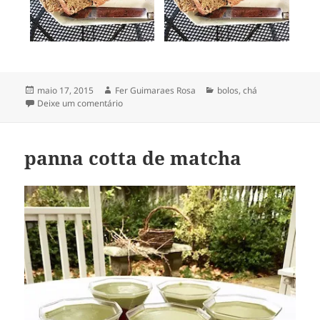
Publicado
Autor
Categorias
maio 17, 2015
Fer Guimaraes Rosa
bolos
,
chá
em
em bolo de chá preto & frutas
Deixe um comentário
panna cotta de matcha