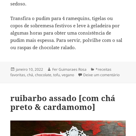
sedoso.
Transfira o pudim para 4 ramequins, tigelas ou
copos de sobremesa festivos e leve à geladeira por
algumas horas para obter uma consistência de
pudim mais espessa. Para servir, polvilhe com o sal
ou raspas de chocolate ralado.
Publicado
Autor
Categorias
janeiro 10, 2022
Fer Guimaraes Rosa
*receitas
em
em pudim 
favoritas
,
chá
,
chocolate
,
tofu
,
vegano
Deixe um comentário
ruibarbo assado [com chá
preto & cardamomo]