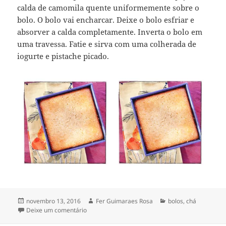
calda de camomila quente uniformemente sobre o
bolo. O bolo vai encharcar. Deixe o bolo esfriar e
absorver a calda completamente. Inverta o bolo em
uma travessa. Fatie e sirva com uma colherada de
iogurte e pistache picado.
Publicado
Autor
Categorias
novembro 13, 2016
Fer Guimaraes Rosa
bolos
,
chá
em
em revani — bolo de semolina
Deixe um comentário
[com calda de camomila]