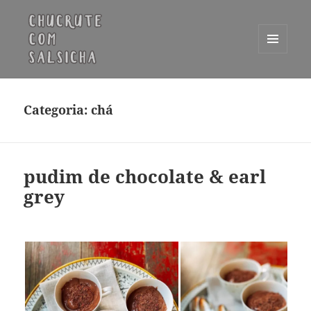
MENU
E
Chucrute com Salsicha
WIDGETS
Categoria:
chá
pudim de chocolate & earl
grey