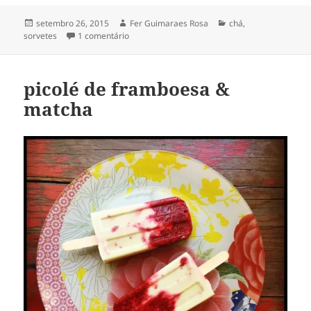
Publicado
Autor
Categorias
setembro 26, 2015
Fer Guimaraes Rosa
chá
,
em
em picolé de matcha & chia
sorvetes
1 comentário
picolé de framboesa &
matcha