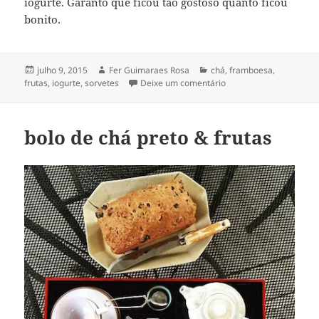
iogurte. Garanto que ficou tão gostoso quanto ficou
bonito.
Publicado
Autor
Categorias
julho 9, 2015
Fer Guimaraes Rosa
chá
,
framboesa
,
em
em picolé de framboes
frutas
,
iogurte
,
sorvetes
Deixe um comentário
bolo de chá preto & frutas