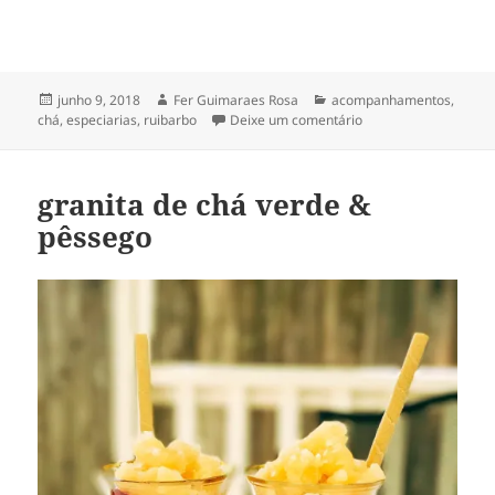
Publicado
Autor
Categorias
junho 9, 2018
Fer Guimaraes Rosa
acompanhamentos
,
em
em ruibarbo assado 
chá
,
especiarias
,
ruibarbo
Deixe um comentário
granita de chá verde &
pêssego