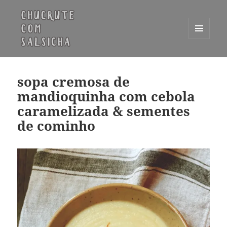
MENU
E
Chucrute com Salsicha
WIDGETS
sopa cremosa de
mandioquinha com cebola
caramelizada & sementes
de cominho