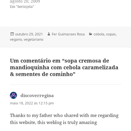
agosto 20, 2009
Em "berinjela"
Publicado
Autor
Categorias
outubro 29, 2021
Fer Guimaraes Rosa
cebola
,
sopas
,
em
vegano
,
vegetariano
Um comentário em “sopa cremosa de
mandioquinha com cebola caramelizada
& sementes de cominho”
discoverregina
disse:
maio 18, 2022 às 12:15 pm
Thanks to my father who shared with me regarding
this website, this weblog is truly amazing