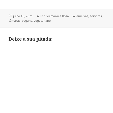
Publicado
Autor
Categorias
julho 15, 2021
Fer Guimaraes Rosa
ameixas
,
sorvetes
,
em
tâmaras
,
vegano
,
vegetariano
Deixe a sua pitada: