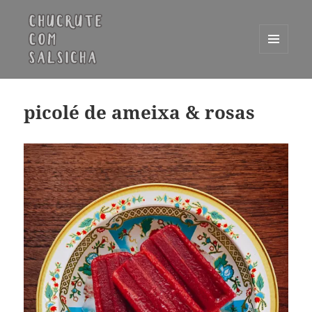
MENU
E
Chucrute com Salsicha
WIDGETS
picolé de ameixa & rosas