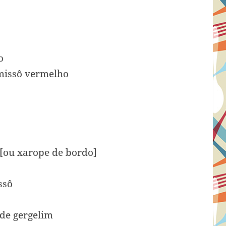
o
 missô vermelho
 [ou xarope de bordo]
ssô
 de gergelim