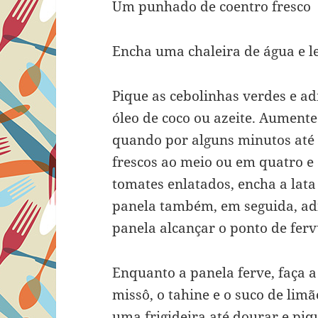
Um punhado de coentro fresco
Encha uma chaleira de água e le
Pique as cebolinhas verdes e a
óleo de coco ou azeite. Aument
quando por alguns minutos até 
frescos ao meio ou em quatro e 
tomates enlatados, encha a lata
panela também, em seguida, adi
panela alcançar o ponto de ferv
Enquanto a panela ferve, faça a
missô, o tahine e o suco de lim
uma frigideira até dourar e piq