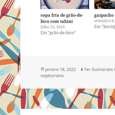
sopa fria de grão-de-
gazpacho 
setembro 8,
bico com tahini
Em "berinj
julho 22, 2014
Em "grão-de-bico"
Publicado
Autor
janeiro 18, 2022
Fer Guimaraes 
em
vegetariano