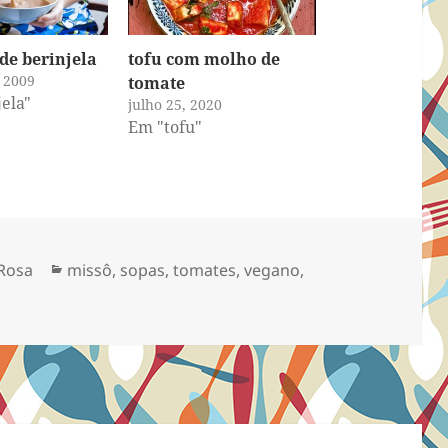
de berinjela
tofu com molho de
 2009
tomate
ela"
julho 25, 2020
Em "tofu"
Categorias
Rosa
missô
,
sopas
,
tomates
,
vegano
,