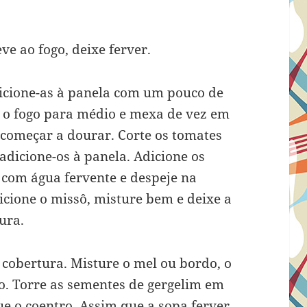
ve ao fogo, deixe ferver.
dicione-as à panela com um pouco de
e o fogo para médio e mexa de vez em
começar a dourar. Corte os tomates
adicione-os à panela. Adicione os
 com água fervente e despeje na
cione o missô, misture bem e deixe a
ura.
 cobertura. Misture o mel ou bordo, o
ão. Torre as sementes de gergelim em
ue o coentro. Assim que a sopa ferver,