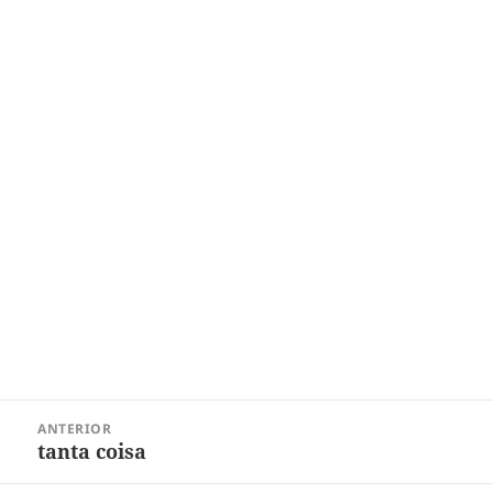
Navegação
ANTERIOR
de
tanta coisa
Post
Post
anterior: