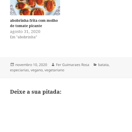
abobrinha frita com molho
de tomate picante
agosto 31, 2020
Em "abobrinha"
Publicado
Autor
Categorias
novembro 10, 2020
Fer Guimaraes Rosa
batata
,
em
especiarias
,
vegano
,
vegetariano
Deixe a sua pitada: