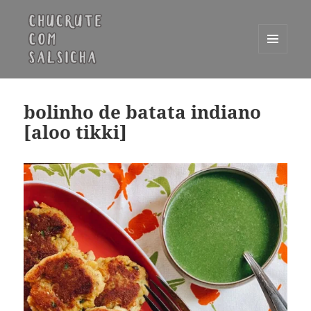
MENU
E
Chucrute com Salsicha
WIDGETS
bolinho de batata indiano
[aloo tikki]