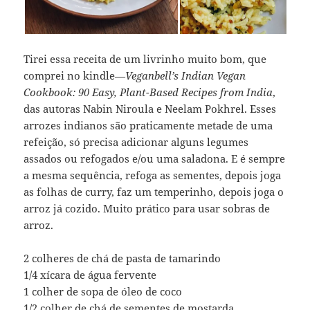
Tirei essa receita de um livrinho muito bom, que
comprei no kindle—
Veganbell’s Indian Vegan
Cookbook: 90 Easy, Plant-Based Recipes from India
,
das autoras Nabin Niroula e Neelam Pokhrel. Esses
arrozes indianos são praticamente metade de uma
refeição, só precisa adicionar alguns legumes
assados ou refogados e/ou uma saladona. E é sempre
a mesma sequência, refoga as sementes, depois joga
as folhas de curry, faz um temperinho, depois joga o
arroz já cozido. Muito prático para usar sobras de
arroz.
2 colheres de chá de pasta de tamarindo
1/4 xícara de água fervente
1 colher de sopa de óleo de coco
1/2 colher de chá de sementes de mostarda