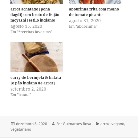
arroz achatado [poha
abobrinha frita com molho
dagdi] com broto de feijão
de tomate picante
moyashi [estilo indiano]
agosto 31, 2020
agosto 15, 2020
Em "abobrinha"
Em "*receitas favoritas"
curry de berinjela & batata
[e pão indiano de arroz]
setembro 2, 2020
Em "batata"
Publicado
Autor
Categorias
dezembro 8, 2020
Fer Guimaraes Rosa
arroz
,
vegano
,
em
vegetariano