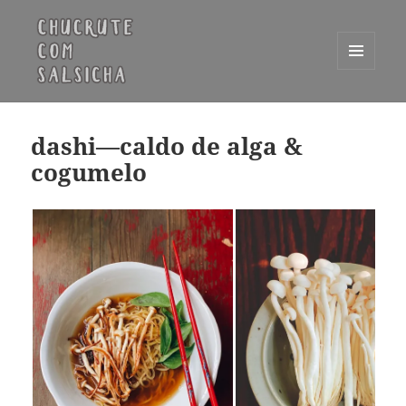
MENU
E
Chucrute com Salsicha
WIDGETS
dashi—caldo de alga &
cogumelo