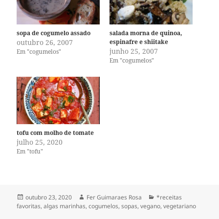
sopa de cogumelo assado
salada morna de quinoa,
outubro 26, 2007
espinafre e shiitake
junho 25, 2007
Em "cogumelos"
Em "cogumelos"
tofu com molho de tomate
julho 25, 2020
Em "tofu"
Publicado
Autor
Categorias
outubro 23, 2020
Fer Guimaraes Rosa
*receitas
em
favoritas
,
algas marinhas
,
cogumelos
,
sopas
,
vegano
,
vegetariano