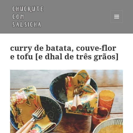
MENU
E
Chucrute com Salsicha
WIDGETS
curry de batata, couve-flor
e tofu [e dhal de três grãos]