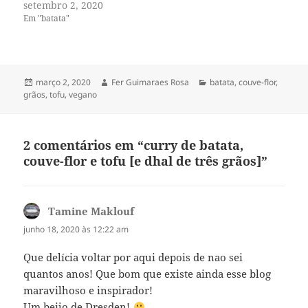
setembro 2, 2020
Em "batata"
Publicado
Autor
Categorias
março 2, 2020
Fer Guimaraes Rosa
batata
,
couve-flor
,
em
grãos
,
tofu
,
vegano
2 comentários em “curry de batata,
couve-flor e tofu [e dhal de três grãos]”
Tamine Maklouf
disse:
junho 18, 2020 às 12:22 am
Que delícia voltar por aqui depois de nao sei
quantos anos! Que bom que existe ainda esse blog
maravilhoso e inspirador!
Um beijo de Dresden!