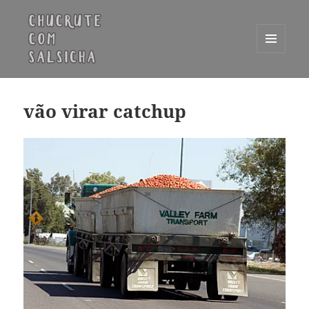
MENU
E
Chucrute com Salsicha
WIDGETS
vão virar catchup