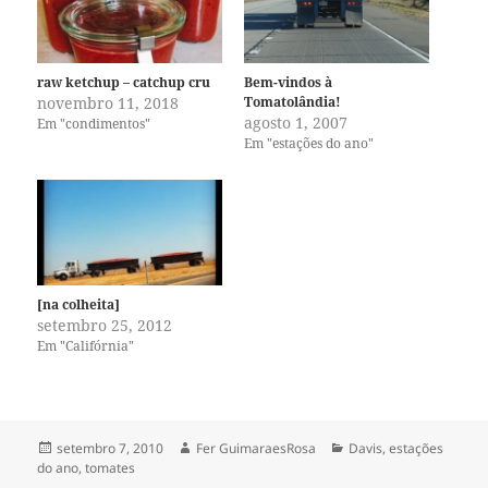
raw ketchup – catchup cru
Bem-vindos à
novembro 11, 2018
Tomatolândia!
agosto 1, 2007
Em "condimentos"
Em "estações do ano"
[na colheita]
setembro 25, 2012
Em "Califórnia"
Publicado
Autor
Categorias
setembro 7, 2010
Fer GuimaraesRosa
Davis
,
estações
em
do ano
,
tomates