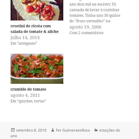
ano dois mil eu escrevi: Tô
cansada de lavar e cozinhar
tomates. Tinha uns 30 quilos
do "fruto vermelho" na
crostini de ricota com
minha pia. Em etapas,
agosto 19, 2006
salada de tomate & aliche
espaçadas num período de 24
Com 2 comentários
julho 14, 2014
horas, eu lavei, cozinhei,
Em "antepasto"
penerei, engrossei e congelei
tanto tomate que minha
cozinha ficou com…
crumble de tomate
agosto 4, 2011
Em "quiches, tortas"
Publicado
Autor
Categorias
setembro 8, 2010
Fer GuimaraesRosa
estações do
em
ano