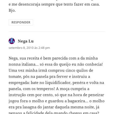
e me desencoraja sempre que tento fazer em casa.
Bjo.
RESPONDER
Nega Lu
disse:
setembro 8, 2010 às 2:48 pm
Nega, sua receita é bem parecida com a da minha
nonna italiana… só essa do queijo eu não conhecia!
Uma vez minha irmã comprou cinco quilos de
tomate, pôs na panela pra ferver e instruiu a
empregada: bate no liquidificador, penéra e volta na
panela, com os temperos! A moça cumpriu a
instrução cem por cento, só que na hora de peneirar
jogou fora o molho e guardou a bagaceira… o molho
era pra lasagna do jantar daquela mesma noite, já
pensou a felicidade dela quando chegou em casa?