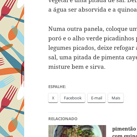
vegetal e uma pitada de sal. Dei
a água ser absorvida e a quinoa 
Numa outra panela, coloque um 
poró e o alho verde picadinhos 
legumes picados, deixe refogar 
sal, uma pitada de pimenta caye
misture bem e sirva.
ESPALHE:
X
Facebook
E-mail
Mais
RELACIONADO
pimentão
com quino