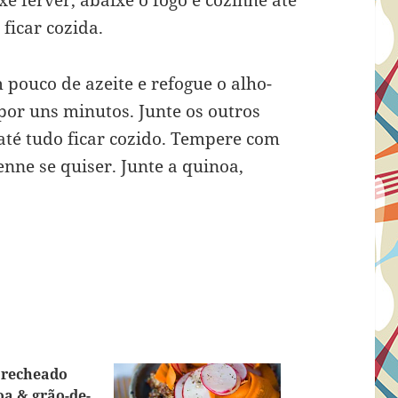
xe ferver, abaixe o fogo e cozinhe até
ficar cozida.
pouco de azeite e refogue o alho-
por uns minutos. Junte os outros
até tudo ficar cozido. Tempere com
nne se quiser. Junte a quinoa,
 recheado
a & grão-de-