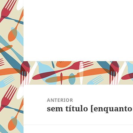
Navegação
de
ANTERIOR
sem título [enquanto
Post
Post
anterior: