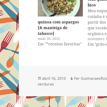
bico
Meu esqu
cozinha é
quinoa com aspargos
partir dos
[& manteiga de
que recebo
tabasco]
orgânica e
maio 20, 2012
novembro 7
procura de
Em "*receitas favoritas"
Em "grão-
para usá-l
caso desse
recheados 
inverso. F
pimentões
especialm
Publicado
Autor
abril 16, 2010
Fer GuimaraesRo
poder testa
em
verduras
Usei o últ
manjericã