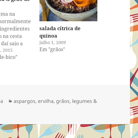
ema na
 normalmente
salada cítrica de
 ingredientes
quinoa
 na cesta
julho 1, 2009
 daí saio a
Em "grãos"
, 2015
 receitas
de-bico"
os. Mas no
s pimentões
eu fiz o
ui comprar os
ente para
Categorias
sa
aspargos
,
ervilha
,
grãos
,
legumes &
r essa ideia.
imo maço de
o que…