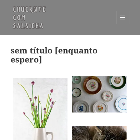
MENU
E
Chucrute com Salsicha
WIDGETS
sem título [enquanto
espero]