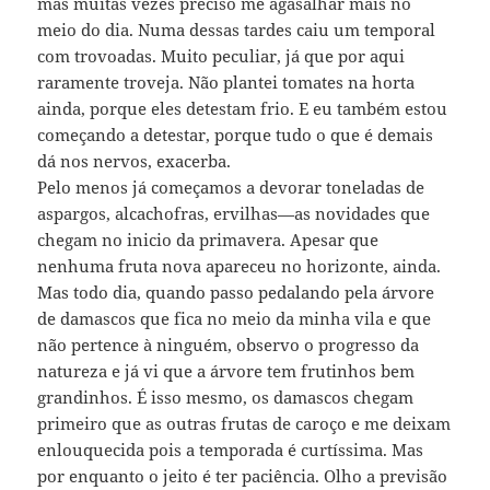
mas muitas vezes preciso me agasalhar mais no
meio do dia. Numa dessas tardes caiu um temporal
com trovoadas. Muito peculiar, já que por aqui
raramente troveja. Não plantei tomates na horta
ainda, porque eles detestam frio. E eu também estou
começando a detestar, porque tudo o que é demais
dá nos nervos, exacerba.
Pelo menos já começamos a devorar toneladas de
aspargos, alcachofras, ervilhas—as novidades que
chegam no inicio da primavera. Apesar que
nenhuma fruta nova apareceu no horizonte, ainda.
Mas todo dia, quando passo pedalando pela árvore
de damascos que fica no meio da minha vila e que
não pertence à ninguém, observo o progresso da
natureza e já vi que a árvore tem frutinhos bem
grandinhos. É isso mesmo, os damascos chegam
primeiro que as outras frutas de caroço e me deixam
enlouquecida pois a temporada é curtíssima. Mas
por enquanto o jeito é ter paciência. Olho a previsão