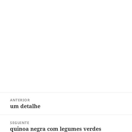
Navegação
ANTERIOR
de
um detalhe
Post
Post
anterior:
SEGUINTE
quinoa negra com legumes verdes
Próximo