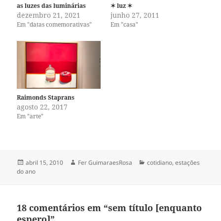
as luzes das luminárias
✶ luz ✶
dezembro 21, 2021
junho 27, 2011
Em "datas comemorativas"
Em "casa"
Raimonds Staprans
agosto 22, 2017
Em "arte"
Publicado
Autor
Categorias
abril 15, 2010
Fer GuimaraesRosa
cotidiano
,
estações
em
do ano
18 comentários em “sem título [enquanto
espero]”