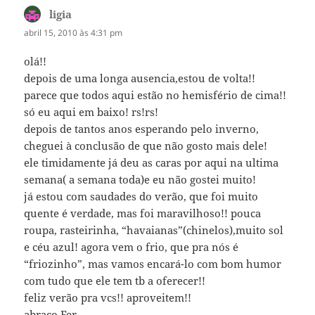
ligia
disse:
abril 15, 2010 às 4:31 pm
olá!!
depois de uma longa ausencia,estou de volta!!
parece que todos aqui estão no hemisfério de cima!!
só eu aqui em baixo! rs!rs!
depois de tantos anos esperando pelo inverno,
cheguei à conclusão de que não gosto mais dele!
ele timidamente já deu as caras por aqui na ultima
semana( a semana toda)e eu não gostei muito!
já estou com saudades do verão, que foi muito
quente é verdade, mas foi maravilhoso!! pouca
roupa, rasteirinha, “havaianas”(chinelos),muito sol
e céu azul! agora vem o frio, que pra nós é
“friozinho”, mas vamos encará-lo com bom humor
com tudo que ele tem tb a oferecer!!
feliz verão pra vcs!! aproveitem!!
abraço Fer