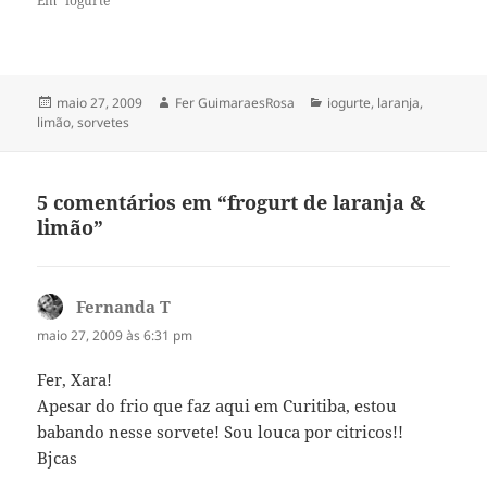
Em "iogurte"
Publicado
Autor
Categorias
maio 27, 2009
Fer GuimaraesRosa
iogurte
,
laranja
,
em
limão
,
sorvetes
5 comentários em “frogurt de laranja &
limão”
Fernanda T
disse:
maio 27, 2009 às 6:31 pm
Fer, Xara!
Apesar do frio que faz aqui em Curitiba, estou
babando nesse sorvete! Sou louca por citricos!!
Bjcas