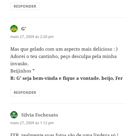
RESPONDER
G'
disse:
maio 27, 2009 às 2:20 pm
Mas que gelado com um aspecto mais delicioso : )
Adorei o teu cantinho, peço desculpa pela minha
invasão.
Beijinhos *
R: G’ seja bem-vinda e fique a vontade. beijo, Fer
RESPONDER
Silvia Fochesato
disse:
maio 27, 2009 às 1:12 pm
FER, realmente suas fotos são de uma lindeza só !