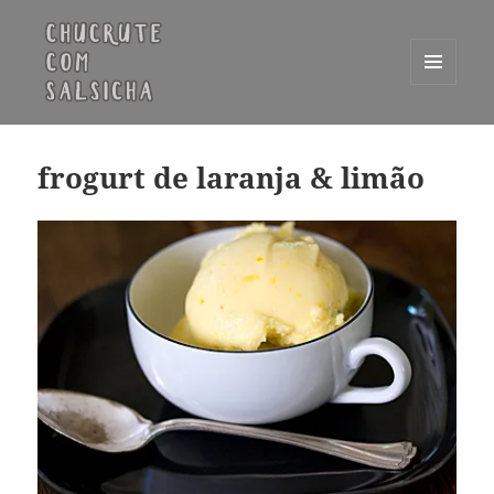
MENU
E
Chucrute com Salsicha
WIDGETS
frogurt de laranja & limão