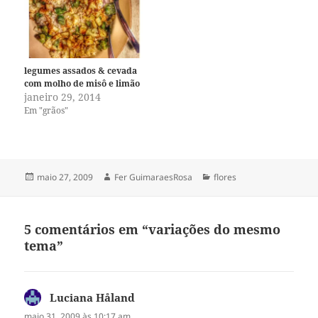
legumes assados & cevada
com molho de misô e limão
janeiro 29, 2014
Em "grãos"
Publicado
Autor
Categorias
maio 27, 2009
Fer GuimaraesRosa
flores
em
5 comentários em “variações do mesmo
tema”
Luciana Håland
disse:
maio 31, 2009 às 10:17 am