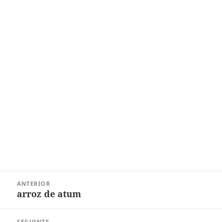
Navegação
ANTERIOR
de
arroz de atum
Post
Post
anterior:
SEGUINTE