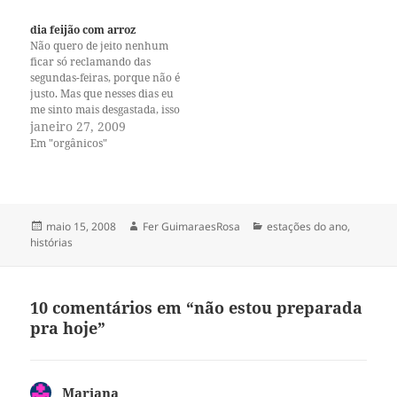
para aqueles fogões elétricos
abundância de frutas,
com base de vidro com
legumes e verduras, de poder
dia feijão com arroz
alguma suspeita. Aquilo pode
colher nectarinas e pêssegos
Não quero de jeito nenhum
ser até prático…
nas árvores do meu quintal, e
ficar só reclamando das
tomates…
segundas-feiras, porque não é
justo. Mas que nesses dias eu
me sinto mais desgastada, isso
é verdade. Faz tempo que o
janeiro 27, 2009
Uriel vem sugerindo que eu
Em "orgânicos"
arrume uma pessoa pra
dividir a cesta orgânica, mas
eu sempre respondo exaltada
—mas QUEM?QUEM?QUEM?
Não…
Publicado
Autor
Categorias
maio 15, 2008
Fer GuimaraesRosa
estações do ano
,
em
histórias
10 comentários em “não estou preparada
pra hoje”
Mariana
disse: