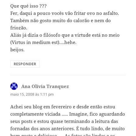
Que qué isso ???
Fer, daqui a pouco vocês vão fritar ovo no asfalto.
Também não gosto muito do calorão e nem do
friozão.
Aliás já dizia o filósofo que a virtude está no meio
(Virtus in medium est)….hehe.
beijos.
RESPONDER
Ana Olivia Tranquez
disse:
maio 15, 2008 às 1:11 pm
Achei seu blog em fevereiro e desde então estou
completamente viciada ….. Imagine, fico aguardando
seus posts e estou quase terminando a leitura das
fornadas dos anos anteriores. É tudo lindo, de muito
bom gosto e delicioso …. As fotos são lindas e os