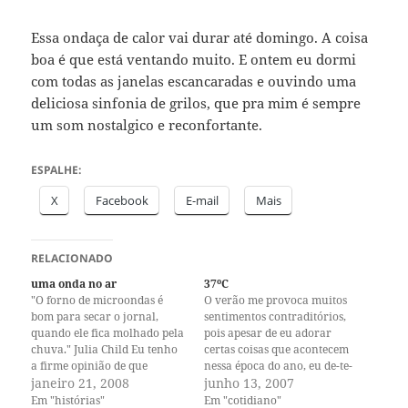
Essa ondaça de calor vai durar até domingo. A coisa
boa é que está ventando muito. E ontem eu dormi
com todas as janelas escancaradas e ouvindo uma
deliciosa sinfonia de grilos, que pra mim é sempre
um som nostalgico e reconfortante.
ESPALHE:
X
Facebook
E-mail
Mais
RELACIONADO
uma onda no ar
37ºC
"O forno de microondas é
O verão me provoca muitos
bom para secar o jornal,
sentimentos contraditórios,
quando ele fica molhado pela
pois apesar de eu adorar
chuva." Julia Child Eu tenho
certas coisas que acontecem
a firme opinião de que
nessa época do ano, eu de-te-
sempre que possível se deve
janeiro 21, 2008
sss-to-o outras. Eu gosto das
junho 13, 2007
cozinhar com fogo. Olho
manhãs frescas, da luz, da
Em "histórias"
Em "cotidiano"