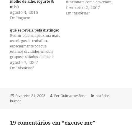
molho de alho, iogurte &
funcionam como deveriam,
misô
gente que te deixa falando
fevereiro 2, 2007
agosto 4, 2016
sozinha, papo hipocondríaco,
Em "histórias"
Em "iogurte"
generalizações, chegar
atrasada à lugares, perder
coisas, roupa apertada,
que se revela pela distinção
receber conselhos não
Reunir é bom, aproxima mais
requisitados, telefone que
os colegas de trabalho,
toca na hora errada, gritaria,
especialmente porque
monólogo sem chance de
estamos divididos em dois
virar…
grupos e sitiados em locais
diferentes. No meio do
agosto 7, 2007
campus fica o pessoal da web,
Em "histórias"
onde eu me incluo. E no que
chamamos de fazenda, fica o
pessoal da publicação, os
escritores técnicos, que
preparam…
Publicado
Autor
Categorias
fevereiro 21, 2008
Fer GuimaraesRosa
histórias
,
em
humor
19 comentários em “excuse me”