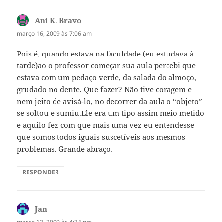
Ani K. Bravo
disse:
março 16, 2009 às 7:06 am
Pois é, quando estava na faculdade (eu estudava à
tarde)ao o professor começar sua aula percebi que
estava com um pedaço verde, da salada do almoço,
grudado no dente. Que fazer? Não tive coragem e
nem jeito de avisá-lo, no decorrer da aula o “objeto”
se soltou e sumiu.Ele era um tipo assim meio metido
e aquilo fez com que mais uma vez eu entendesse
que somos todos iguais suscetíveis aos mesmos
problemas. Grande abraço.
RESPONDER
Jan
disse:
março 13, 2009 às 4:34 pm