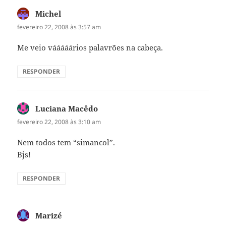
Michel
disse:
fevereiro 22, 2008 às 3:57 am
Me veio vááááários palavrões na cabeça.
RESPONDER
Luciana Macêdo
disse:
fevereiro 22, 2008 às 3:10 am
Nem todos tem “simancol”.
Bjs!
RESPONDER
Marizé
disse: