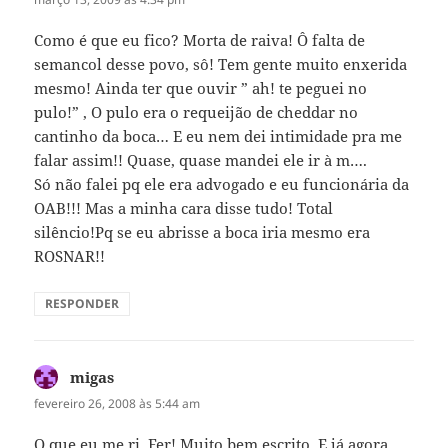
Como é que eu fico? Morta de raiva! Ô falta de
semancol desse povo, sô! Tem gente muito enxerida
mesmo! Ainda ter que ouvir ” ah! te peguei no
pulo!” , O pulo era o requeijão de cheddar no
cantinho da boca… E eu nem dei intimidade pra me
falar assim!! Quase, quase mandei ele ir à m….
Só não falei pq ele era advogado e eu funcionária da
OAB!!! Mas a minha cara disse tudo! Total
silêncio!Pq se eu abrisse a boca iria mesmo era
ROSNAR!!
RESPONDER
migas
disse:
fevereiro 26, 2008 às 5:44 am
O que eu me ri, Fer! Muito bem escrito. E já agora,