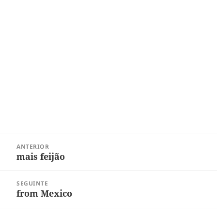
Navegação
ANTERIOR
de
mais feijão
Post
Post
anterior:
SEGUINTE
from Mexico
Próximo
post: