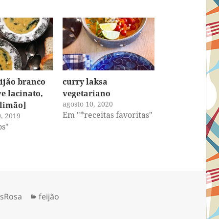
eijão branco
curry laksa
e lacinato,
vegetariano
agosto 10, 2020
 limão]
Em "*receitas favoritas"
0, 2019
os"
Categorias
esRosa
feijão