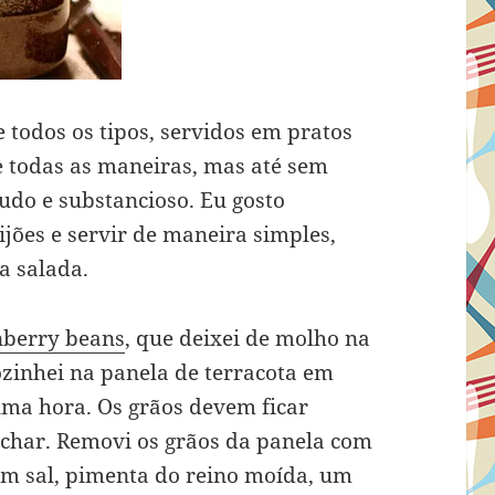
e todos os tipos, servidos em pratos
e todas as maneiras, mas até sem
nudo e substancioso. Eu gosto
ijões e servir de maneira simples,
a salada.
nberry beans
, que deixei de molho na
ozinhei na panela de terracota em
ma hora. Os grãos devem ficar
har. Removi os grãos da panela com
m sal, pimenta do reino moída, um