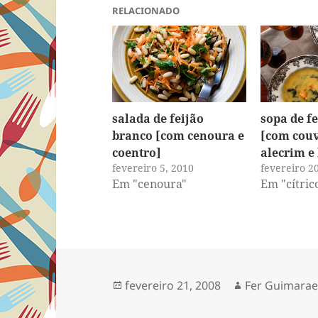
RELACIONADO
salada de feijão
sopa de f
branco [com cenoura e
[com couv
coentro]
alecrim e
fevereiro 5, 2010
fevereiro 2
Em "cenoura"
Em "cítric
Publicado
Autor
fevereiro 21, 2008
Fer Guimara
em