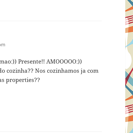
 pm
a mao:)) Presente!! AMOOOOO:))
qdo cozinha?? Nos cozinhamos ja com
as properties??