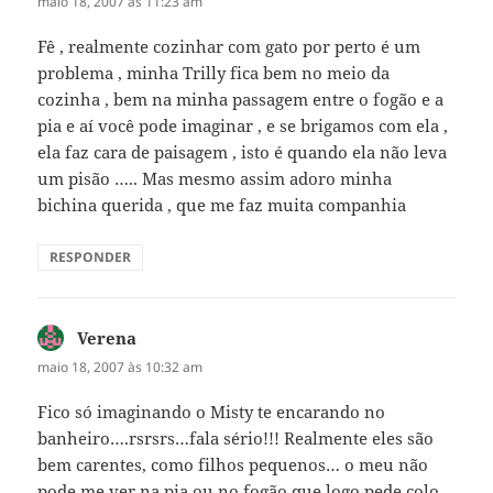
maio 18, 2007 às 11:23 am
Fê , realmente cozinhar com gato por perto é um
problema , minha Trilly fica bem no meio da
cozinha , bem na minha passagem entre o fogão e a
pia e aí você pode imaginar , e se brigamos com ela ,
ela faz cara de paisagem , isto é quando ela não leva
um pisão ….. Mas mesmo assim adoro minha
bichina querida , que me faz muita companhia
RESPONDER
Verena
disse:
maio 18, 2007 às 10:32 am
Fico só imaginando o Misty te encarando no
banheiro….rsrsrs…fala sério!!! Realmente eles são
bem carentes, como filhos pequenos… o meu não
pode me ver na pia ou no fogão que logo pede colo…