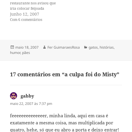
restaurante nos avisou que
iria colocar feijoada
brasileira no cardápio. Nos
junho 12, 2007
disse também que queria
Com 6 comentários
introduzir pão de queijo na
lista de appetizers. Pois eu
tenho uma receita fabulosa e
infalível—já fui avisando.
Trocamos alguns e-mails,…
Publicado
Autor
Categorias
maio 18, 2007
Fer GuimaraesRosa
gatos
,
histórias
,
em
humor
,
pães
17 comentários em “a culpa foi do Misty”
gabby
disse:
maio 22, 2007 às 7:37 pm
feeeeeeeeeeeeeer, minha linda, aqui em casa é
exatamente a mesma coisa, mas multiplicada por
quatro, hehe, só que eu abro a porta e deixo entrar!