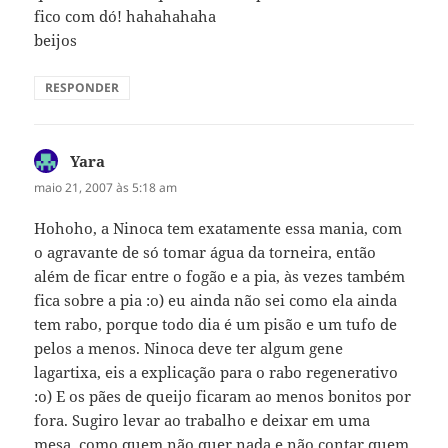
fico com dó! hahahahaha
beijos
RESPONDER
Yara
disse:
maio 21, 2007 às 5:18 am
Hohoho, a Ninoca tem exatamente essa mania, com
o agravante de só tomar água da torneira, então
além de ficar entre o fogão e a pia, às vezes também
fica sobre a pia :o) eu ainda não sei como ela ainda
tem rabo, porque todo dia é um pisão e um tufo de
pelos a menos. Ninoca deve ter algum gene
lagartixa, eis a explicação para o rabo regenerativo
:o) E os pães de queijo ficaram ao menos bonitos por
fora. Sugiro levar ao trabalho e deixar em uma
mesa, como quem não quer nada e não contar quem