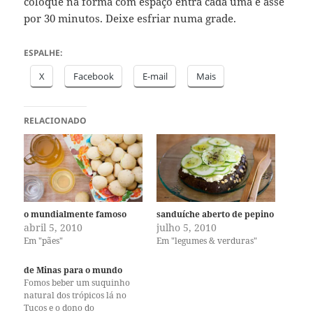
coloque na forma com espaço entra cada uma e asse
por 30 minutos. Deixe esfriar numa grade.
ESPALHE:
X
Facebook
E-mail
Mais
RELACIONADO
o mundialmente famoso
sanduíche aberto de pepino
abril 5, 2010
julho 5, 2010
Em "pães"
Em "legumes & verduras"
de Minas para o mundo
Fomos beber um suquinho
natural dos trópicos lá no
Tucos e o dono do