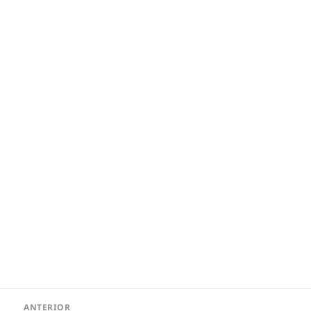
Navegação
ANTERIOR