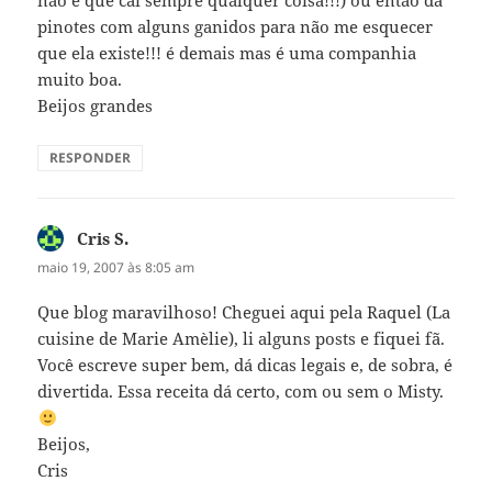
não é que cai sempre qualquer coisa!!!) ou então dá
pinotes com alguns ganidos para não me esquecer
que ela existe!!! é demais mas é uma companhia
muito boa.
Beijos grandes
RESPONDER
Cris S.
disse:
maio 19, 2007 às 8:05 am
Que blog maravilhoso! Cheguei aqui pela Raquel (La
cuisine de Marie Amèlie), li alguns posts e fiquei fã.
Você escreve super bem, dá dicas legais e, de sobra, é
divertida. Essa receita dá certo, com ou sem o Misty.
Beijos,
Cris