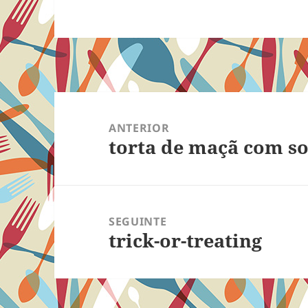
Navegação
de
ANTERIOR
torta de maçã com s
Post
Post
anterior:
SEGUINTE
trick-or-treating
Próximo
post: