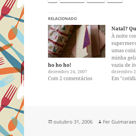
RELACIONADO
Natal? Qu
À noite co
supermer
umas coisi
minha gel
ho ho ho!
vazia de it
dezembro 24, 2007
dezembro 2
Fui capen
Com 2 comentários
Em "cotid
quatro da
olhos com
Mas consi
eu mudei 
e voltei se
tempo, até
Publicado
Autor
outubro 31, 2006
Fer Guimarae
super bem
em
funcionan