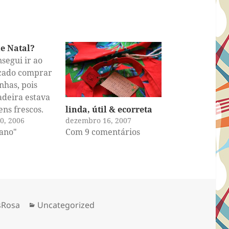
e Natal?
nsegui ir ao
cado comprar
nhas, pois
adeira estava
linda, útil & ecorreta
ens frescos.
dezembro 16, 2007
0, 2006
gando. Chega
Com 9 comentários
iano"
 tarde meus
eçam a arder.
derando que
de hemisfério
is horas no
 que estou
Categorias
sRosa
Uncategorized
,
do. Hoje é a…